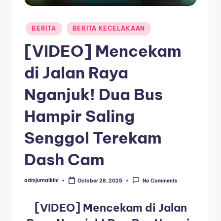
a
Posted
T
BERITA
BERITA KECELAKAAN
in
e
[VIDEO] Mencekam
r
di Jalan Raya
k
Nganjuk! Dua Bus
i
n
Hampir Saling
i
Senggol Terekam
Dash Cam
admjurnalkini
October 28, 2025
No Comments
Posted
by
[VIDEO] Mencekam di Jalan