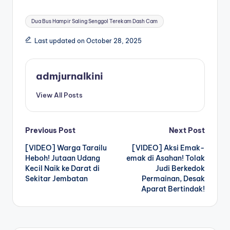
Tags:
Dua Bus Hampir Saling Senggol Terekam Dash Cam
Last updated on October 28, 2025
admjurnalkini
View All Posts
Post
Previous Post
Next Post
[VIDEO] Warga Tarailu
[VIDEO] Aksi Emak-
navigation
Heboh! Jutaan Udang
emak di Asahan! Tolak
Kecil Naik ke Darat di
Judi Berkedok
Sekitar Jembatan
Permainan, Desak
Aparat Bertindak!