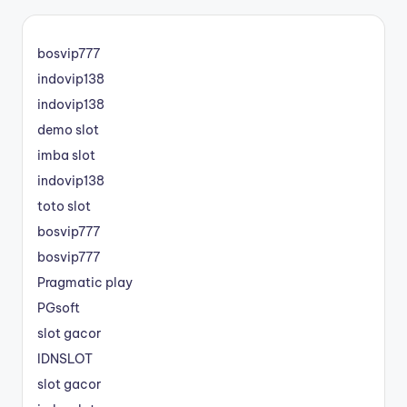
bosvip777
indovip138
indovip138
demo slot
imba slot
indovip138
toto slot
bosvip777
bosvip777
Pragmatic play
PGsoft
slot gacor
IDNSLOT
slot gacor