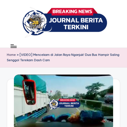
Skip
to
content
J
berita,
news
u
Home
»
[VIDEO] Mencekam di Jalan Raya Nganjuk! Dua Bus Hampir Saling
r
Senggol Terekam Dash Cam
n
a
l
B
e
ri
t