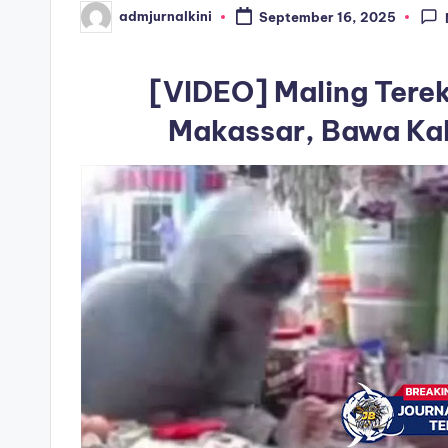
i
admjurnalkini
September 16, 2025
Posted
by
[VIDEO] Maling Terek
Makassar, Bawa Kab