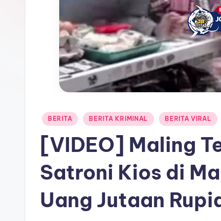
e
r
i
t
a
T
Posted
BERITA
BERITA KRIMINAL
BERITA VIRAL
e
in
[VIDEO] Maling 
r
k
Satroni Kios di M
i
Uang Jutaan Rupi
n