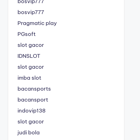
bosvip777
bosvip777
Pragmatic play
PGsoft
slot gacor
IDNSLOT
slot gacor
imba slot
bacansports
bacansport
indovip138
slot gacor
judi bola