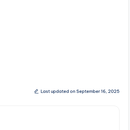
Last updated on September 16, 2025