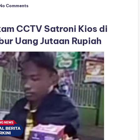
No Comments
am CCTV Satroni Kios di
ur Uang Jutaan Rupiah