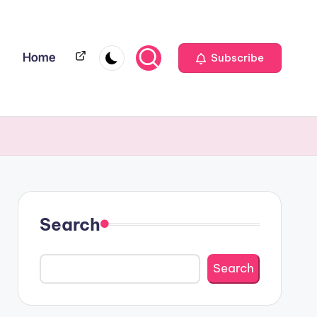
Home
Home
Subscribe
Search
Search