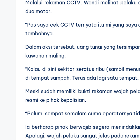
Melalui rekaman CCTV, Wandi melihat pelaku
dua motor.
“Pas saya cek CCTV ternyata itu mi yang saya
tambahnya.
Dalam aksi tersebut, uang tunai yang tersimpan 
kawanan maling.
“Kalau di sini sekitar seratus ribu (sambil men
di tempat sampah. Terus ada lagi satu tempat, ka
Meski sudah memiliki bukti rekaman wajah p
resmi ke pihak kepolisian.
“Belum, sempat semalam cuma operatornya tidak a
Ia berharap pihak berwajib segera menindaklan
Apalagi, wajah pelaku sangat jelas pada reka