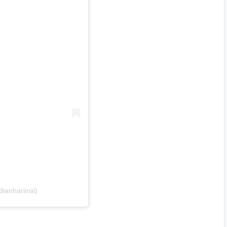
anhariiniii)