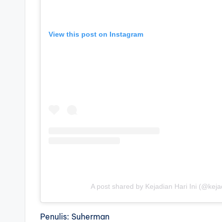
View this post on Instagram
A post shared by Kejadian Hari Ini (@kejadi
Penulis: Suherman