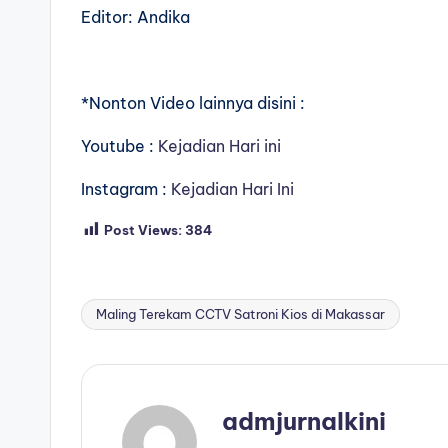
Editor: Andika
*Nonton Video lainnya disini :
Youtube :
Kejadian Hari ini
Instagram :
Kejadian Hari Ini
Post Views:
384
Maling Terekam CCTV Satroni Kios di Makassar
Tags:
admjurnalkini