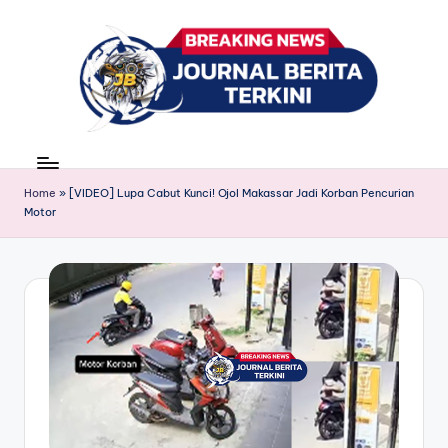
Skip
to
content
J
berita,
news
u
Home
»
[VIDEO] Lupa Cabut Kunci! Ojol Makassar Jadi Korban Pencurian
r
Motor
n
a
l
B
e
ri
t