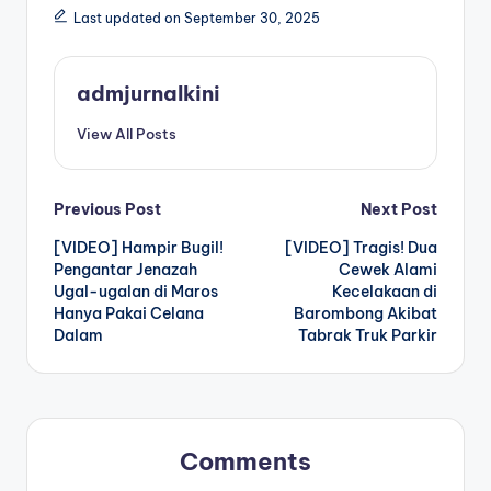
Last updated on September 30, 2025
admjurnalkini
View All Posts
Post
Previous Post
Next Post
[VIDEO] Hampir Bugil!
[VIDEO] Tragis! Dua
navigation
Pengantar Jenazah
Cewek Alami
Ugal-ugalan di Maros
Kecelakaan di
Hanya Pakai Celana
Barombong Akibat
Dalam
Tabrak Truk Parkir
Comments