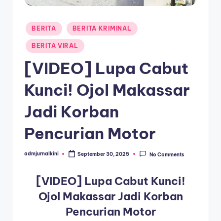
a
Posted
T
BERITA
BERITA KRIMINAL
in
e
BERITA VIRAL
r
[VIDEO] Lupa Cabut
k
Kunci! Ojol Makassar
i
Jadi Korban
n
i
Pencurian Motor
admjurnalkini
September 30, 2025
No Comments
Posted
by
[VIDEO] Lupa Cabut Kunci!
Ojol Makassar Jadi Korban
Pencurian Motor