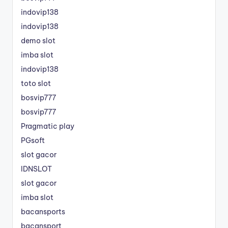
indovip138
indovip138
demo slot
imba slot
indovip138
toto slot
bosvip777
bosvip777
Pragmatic play
PGsoft
slot gacor
IDNSLOT
slot gacor
imba slot
bacansports
bacansport