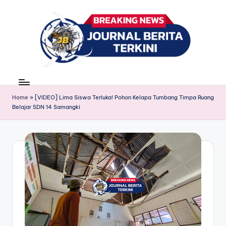
Skip
to
content
J
berita,
news
u
Home
»
[VIDEO] Lima Siswa Terluka! Pohon Kelapa Tumbang Timpa Ruang
r
Belajar SDN 14 Samangki
n
a
l
B
e
ri
t