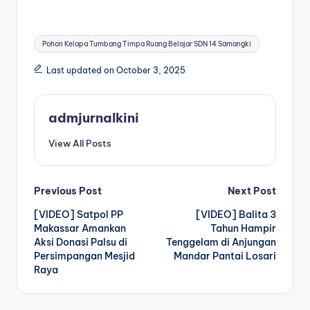
Tags:
Pohon Kelapa Tumbang Timpa Ruang Belajar SDN 14 Samangki
Last updated on October 3, 2025
admjurnalkini
View All Posts
Post
Previous Post
Next Post
[VIDEO] Satpol PP
[VIDEO] Balita 3
navigation
Makassar Amankan
Tahun Hampir
Aksi Donasi Palsu di
Tenggelam di Anjungan
Persimpangan Mesjid
Mandar Pantai Losari
Raya