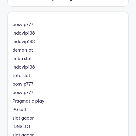
bosvip777
indovip138
indovip138
demo slot
imba slot
indovip138
toto slot
bosvip777
bosvip777
Pragmatic play
PGsoft
slot gacor
IDNSLOT
slot gacor