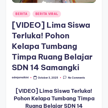
a
Posted
T
BERITA
BERITA VIRAL
in
e
[VIDEO] Lima Siswa
r
Terluka! Pohon
k
Kelapa Tumbang
i
n
Timpa Ruang Belajar
i
SDN 14 Samangki
admjurnalkini
October 3, 2025
No Comments
Posted
by
[VIDEO] Lima Siswa Terluka!
Pohon Kelapa Tumbang Timpa
Ruang Belajar SDN 14