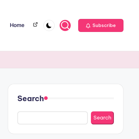
Home
Home
Subscribe
Search
Search