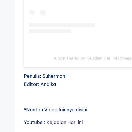
A post shared by Kejadian Hari Ini (@kejadi
Penulis: Suherman
Editor: Andika
*Nonton Video lainnya disini :
Youtube :
Kejadian Hari ini