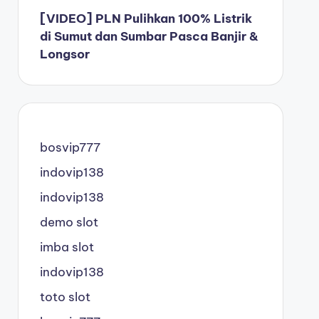
[VIDEO] PLN Pulihkan 100% Listrik
di Sumut dan Sumbar Pasca Banjir &
Longsor
bosvip777
indovip138
indovip138
demo slot
imba slot
indovip138
toto slot