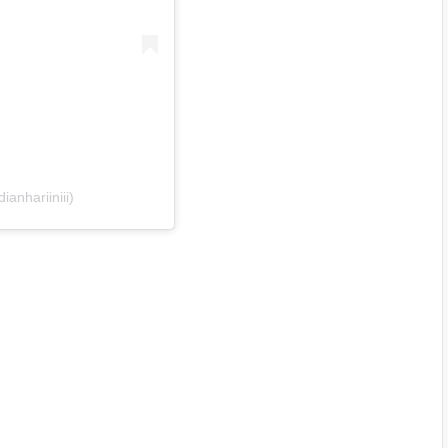
anhariiniii)