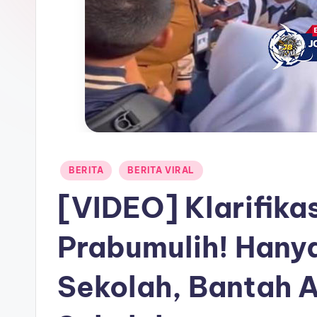
e
r
i
t
a
T
Posted
BERITA
BERITA VIRAL
e
in
[VIDEO] Klarifikas
r
k
Prabumulih! Hany
i
Sekolah, Bantah 
n