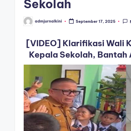
Sekolah
i
admjurnalkini
September 17, 2025
Posted
by
[VIDEO] Klarifikasi Wali
Kepala Sekolah, Bantah 