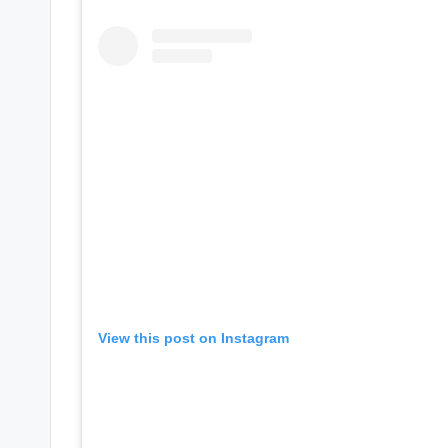
View this post on Instagram