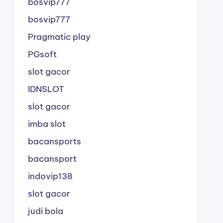
bosvip777
bosvip777
Pragmatic play
PGsoft
slot gacor
IDNSLOT
slot gacor
imba slot
bacansports
bacansport
indovip138
slot gacor
judi bola