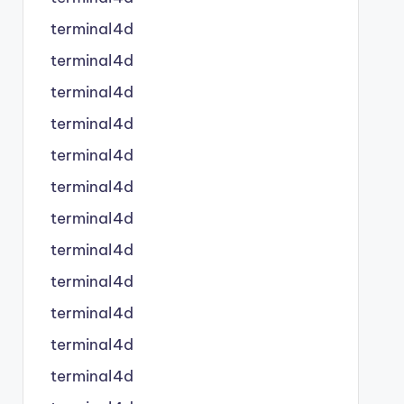
terminal4d
terminal4d
terminal4d
terminal4d
terminal4d
terminal4d
terminal4d
terminal4d
terminal4d
terminal4d
terminal4d
terminal4d