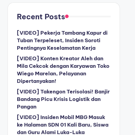
Recent Posts
[VIDEO] Pekerja Tambang Kapur di
Tuban Terpeleset, Insiden Soroti
Pentingnya Keselamatan Kerja
[VIDEO] Konten Kreator Aleh dan
Mila Cekcok dengan Karyawan Toko
Wiego Marelan, Pelayanan
Dipertanyakan!
[VIDEO] Takengon Terisolasi! Banjir
Bandang Picu Krisis Logistik dan
Pangan
[VIDEO] Insiden Mobil MBG Masuk
ke Halaman SDN 01 Kali Baru, Siswa
dan Guru Alami Luka-Luka