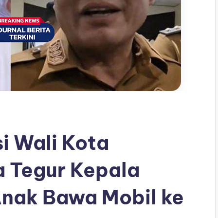
i Wali Kota
a Tegur Kepala
Anak Bawa Mobil ke