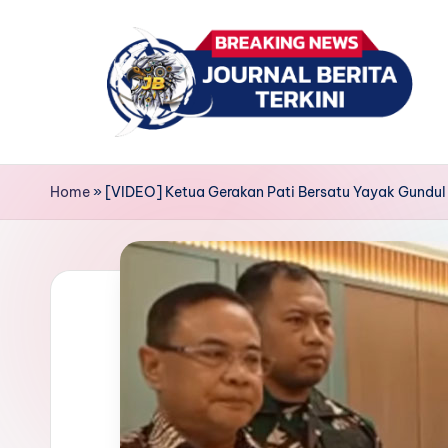
Skip
to
content
J
berita,
news
u
Home
»
[VIDEO] Ketua Gerakan Pati Bersatu Yayak Gund
r
n
a
l
B