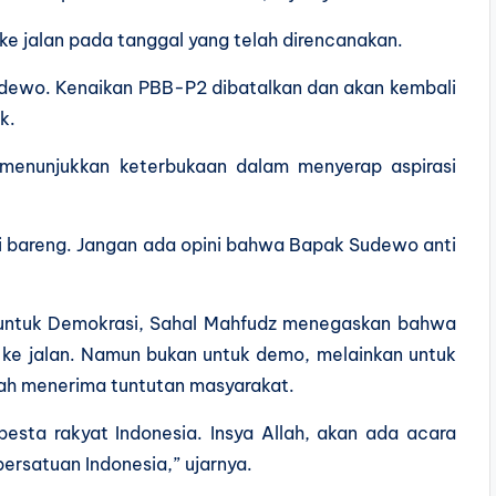
ke jalan pada tanggal yang telah direncanakan.
udewo. Kenaikan PBB-P2 dibatalkan dan akan kembali
k.
nunjukkan keterbukaan dalam menyerap aspirasi
i bareng. Jangan ada opini bahwa Bapak Sudewo anti
ti untuk Demokrasi, Sahal Mahfudz menegaskan bahwa
 ke jalan. Namun bukan untuk demo, melainkan untuk
lah menerima tuntutan masyarakat.
pesta rakyat Indonesia. Insya Allah, akan ada acara
rsatuan Indonesia,” ujarnya.