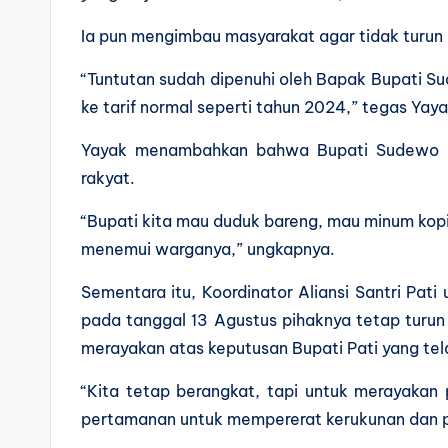
Ia pun mengimbau masyarakat agar tidak turun 
“Tuntutan sudah dipenuhi oleh Bapak Bupati S
ke tarif normal seperti tahun 2024,” tegas Yaya
Yayak menambahkan bahwa Bupati Sudewo me
rakyat.
“Bupati kita mau duduk bareng, mau minum kop
menemui warganya,” ungkapnya.
Sementara itu, Koordinator Aliansi Santri Pa
pada tanggal 13 Agustus pihaknya tetap turun
merayakan atas keputusan Bupati Pati yang te
“Kita tetap berangkat, tapi untuk merayakan 
pertamanan untuk mempererat kerukunan dan pe