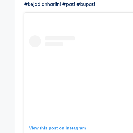
#kejadianhariini #pati #bupati
View this post on Instagram