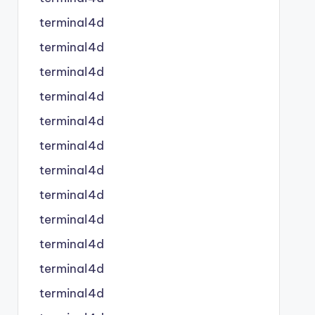
terminal4d
terminal4d
terminal4d
terminal4d
terminal4d
terminal4d
terminal4d
terminal4d
terminal4d
terminal4d
terminal4d
terminal4d