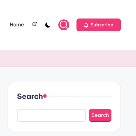
Home
Home
Subscribe
Search
Search