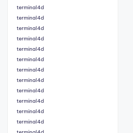
terminal4d
terminal4d
terminal4d
terminal4d
terminal4d
terminal4d
terminal4d
terminal4d
terminal4d
terminal4d
terminal4d
terminal4d
terminal4d