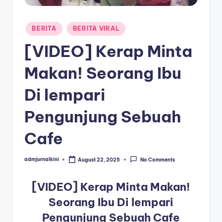
a
Posted
T
BERITA
BERITA VIRAL
in
e
[VIDEO] Kerap Minta
r
Makan! Seorang Ibu
k
Di lempari
i
n
Pengunjung Sebuah
i
Cafe
admjurnalkini
August 22, 2025
No Comments
Posted
by
[VIDEO] Kerap Minta Makan!
Seorang Ibu Di lempari
Pengunjung Sebuah Cafe