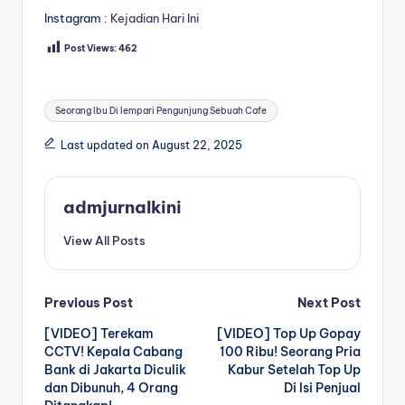
Instagram :
Kejadian Hari Ini
Post Views:
462
Tags:
Seorang Ibu Di lempari Pengunjung Sebuah Cafe
Last updated on August 22, 2025
admjurnalkini
View All Posts
Post
Previous Post
Next Post
[VIDEO] Terekam
[VIDEO] Top Up Gopay
navigation
CCTV! Kepala Cabang
100 Ribu! Seorang Pria
Bank di Jakarta Diculik
Kabur Setelah Top Up
dan Dibunuh, 4 Orang
Di Isi Penjual