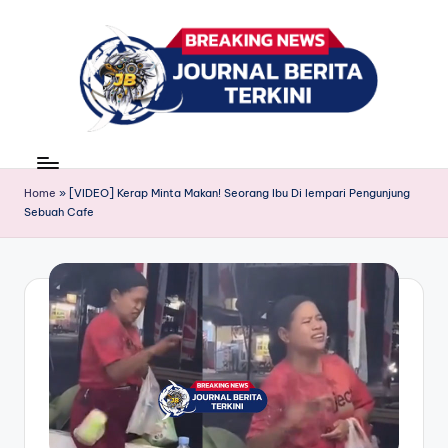
Skip
to
content
J
berita,
news
u
Home
»
[VIDEO] Kerap Minta Makan! Seorang Ibu Di lempari Pengunjung
r
Sebuah Cafe
n
a
l
B
e
ri
t