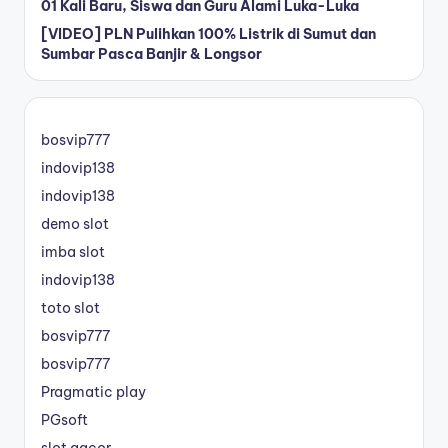
01 Kali Baru, Siswa dan Guru Alami Luka-Luka
[VIDEO] PLN Pulihkan 100% Listrik di Sumut dan
Sumbar Pasca Banjir & Longsor
bosvip777
indovip138
indovip138
demo slot
imba slot
indovip138
toto slot
bosvip777
bosvip777
Pragmatic play
PGsoft
slot gacor