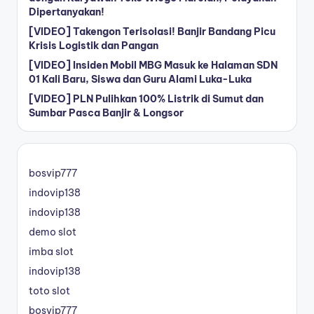
Dipertanyakan!
[VIDEO] Takengon Terisolasi! Banjir Bandang Picu
Krisis Logistik dan Pangan
[VIDEO] Insiden Mobil MBG Masuk ke Halaman SDN
01 Kali Baru, Siswa dan Guru Alami Luka-Luka
[VIDEO] PLN Pulihkan 100% Listrik di Sumut dan
Sumbar Pasca Banjir & Longsor
bosvip777
indovip138
indovip138
demo slot
imba slot
indovip138
toto slot
bosvip777