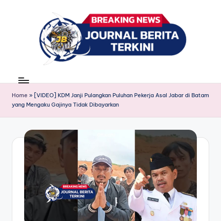
Skip
to
content
J
berita,
news
u
Home
»
[VIDEO] KDM Janji Pulangkan Puluhan Pekerja Asal Jabar di Batam
r
yang Mengaku Gajinya Tidak Dibayarkan
n
a
l
B
e
ri
t