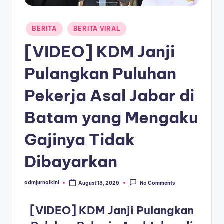
a
Posted
T
BERITA
BERITA VIRAL
in
e
[VIDEO] KDM Janji
r
Pulangkan Puluhan
k
Pekerja Asal Jabar di
i
n
Batam yang Mengaku
i
Gajinya Tidak
Dibayarkan
admjurnalkini
August 13, 2025
No Comments
Posted
by
[VIDEO] KDM Janji Pulangkan