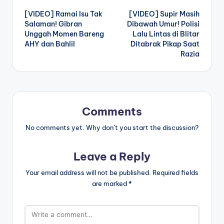
Post
[VIDEO] Ramai Isu Tak
[VIDEO] Supir Masih
navigation
Salaman! Gibran
Dibawah Umur! Polisi
Unggah Momen Bareng
Lalu Lintas di Blitar
AHY dan Bahlil
Ditabrak Pikap Saat
Razia
Comments
No comments yet. Why don’t you start the discussion?
Leave a Reply
Your email address will not be published.
Required fields
are marked
*