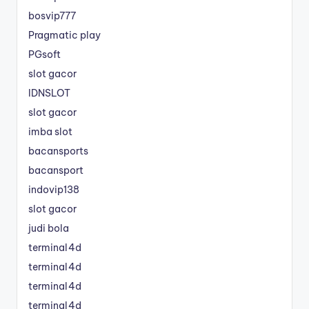
bosvip777
Pragmatic play
PGsoft
slot gacor
IDNSLOT
slot gacor
imba slot
bacansports
bacansport
indovip138
slot gacor
judi bola
terminal4d
terminal4d
terminal4d
terminal4d