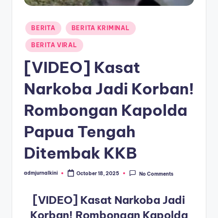
a
Posted
T
BERITA
BERITA KRIMINAL
in
e
BERITA VIRAL
r
[VIDEO] Kasat
k
Narkoba Jadi Korban!
i
Rombongan Kapolda
n
i
Papua Tengah
Ditembak KKB
admjurnalkini
October 18, 2025
No Comments
Posted
by
[VIDEO] Kasat Narkoba Jadi
Korban! Rombongan Kapolda