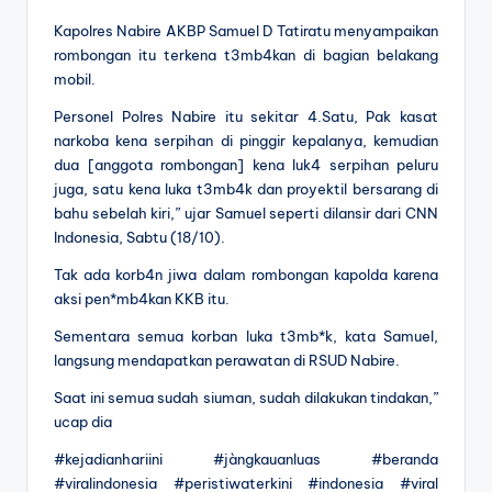
Kapolres Nabire AKBP Samuel D Tatiratu menyampaikan
rombongan itu terkena t3mb4kan di bagian belakang
mobil.
Personel Polres Nabire itu sekitar 4.Satu, Pak kasat
narkoba kena serpihan di pinggir kepalanya, kemudian
dua [anggota rombongan] kena luk4 serpihan peluru
juga, satu kena luka t3mb4k dan proyektil bersarang di
bahu sebelah kiri,” ujar Samuel seperti dilansir dari CNN
Indonesia, Sabtu (18/10).
Tak ada korb4n jiwa dalam rombongan kapolda karena
aksi pen*mb4kan KKB itu.
Sementara semua korban luka t3mb*k, kata Samuel,
langsung mendapatkan perawatan di RSUD Nabire.
Saat ini semua sudah siuman, sudah dilakukan tindakan,”
ucap dia
#kejadianhariini #jàngkauanluas #beranda
#viralindonesia #peristiwaterkini #indonesia #viral