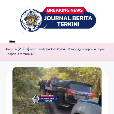
Skip
to
content
J
berita,
news
u
Home
»
[VIDEO] Kasat Narkoba Jadi Korban! Rombongan Kapolda Papua
r
Tengah Ditembak KKB
n
a
l
B
e
ri
t