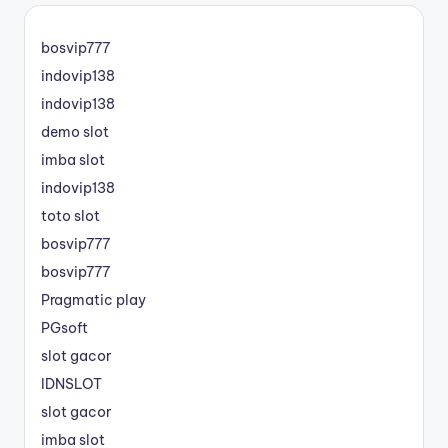
bosvip777
indovip138
indovip138
demo slot
imba slot
indovip138
toto slot
bosvip777
bosvip777
Pragmatic play
PGsoft
slot gacor
IDNSLOT
slot gacor
imba slot