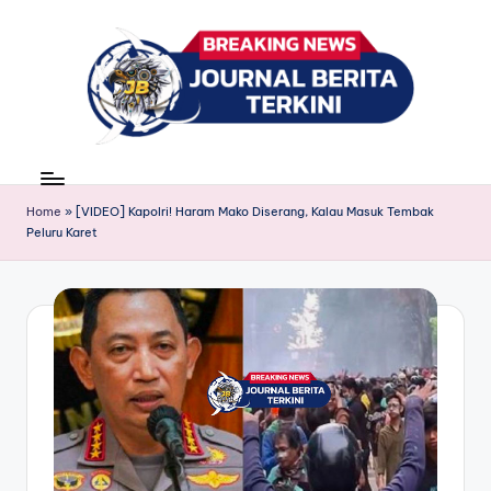
Skip
to
content
J
berita,
news
u
Home
»
[VIDEO] Kapolri! Haram Mako Diserang, Kalau Masuk Tembak
r
Peluru Karet
n
a
l
B
e
ri
t