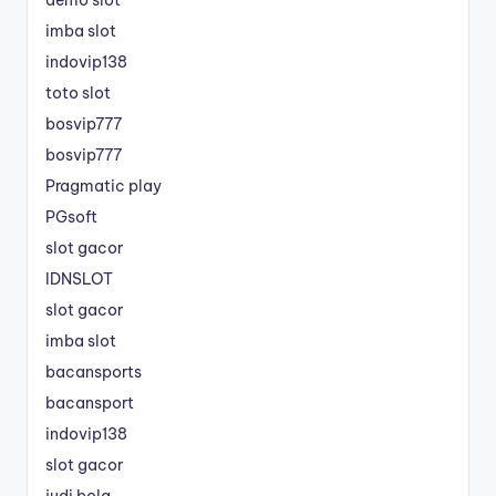
imba slot
indovip138
toto slot
bosvip777
bosvip777
Pragmatic play
PGsoft
slot gacor
IDNSLOT
slot gacor
imba slot
bacansports
bacansport
indovip138
slot gacor
judi bola