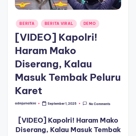
a
T
Posted
BERITA
BERITA VIRAL
DEMO
e
in
[VIDEO] Kapolri!
r
Haram Mako
k
i
Diserang, Kalau
n
Masuk Tembak Peluru
i
Karet
admjurnalkini
September 1, 2025
No Comments
Posted
by
[VIDEO] Kapolri! Haram Mako
Diserang, Kalau Masuk Tembak