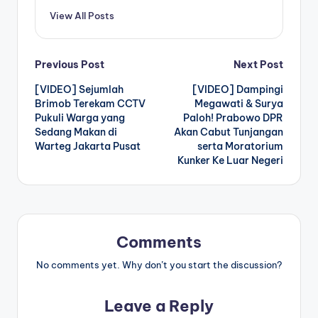
View All Posts
Post
Previous Post
Next Post
[VIDEO] Sejumlah
[VIDEO] Dampingi
navigation
Brimob Terekam CCTV
Megawati & Surya
Pukuli Warga yang
Paloh! Prabowo DPR
Sedang Makan di
Akan Cabut Tunjangan
Warteg Jakarta Pusat
serta Moratorium
Kunker Ke Luar Negeri
Comments
No comments yet. Why don’t you start the discussion?
Leave a Reply