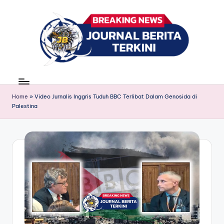
Skip
to
content
J
berita,
news
u
Home
»
Video Jurnalis Inggris Tuduh BBC Terlibat Dalam Genosida di
r
Palestina
n
a
l
B
e
ri
t