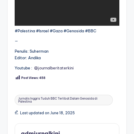
#Palestina #Israel #Gaza #Genosida #BBC
—
Penulis: Suherman
Editor: Andika
Youtube :
@journalberitaterkini
Post Views:
458
Tags:
Jurnalis Inggris Tuduh BBC Terlibat Dalam Genosida di
Palestina
Last updated on June 18, 2025
admjurnalkini