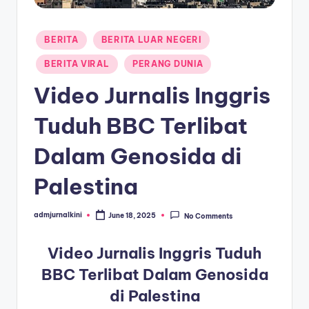
a
Posted
T
BERITA
BERITA LUAR NEGERI
in
e
BERITA VIRAL
PERANG DUNIA
r
Video Jurnalis Inggris
k
Tuduh BBC Terlibat
i
Dalam Genosida di
n
i
Palestina
admjurnalkini
June 18, 2025
No Comments
Posted
by
Video Jurnalis Inggris Tuduh
BBC Terlibat Dalam Genosida
di Palestina