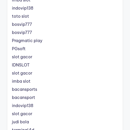
imba slot
indovip138
toto slot
bosvip777
bosvip777
Pragmatic play
PGsoft
slot gacor
IDNSLOT
slot gacor
imba slot
bacansports
bacansport
indovip138
slot gacor
judi bola