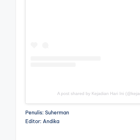
A post shared by Kejadian Hari Ini (@kejadi
Penulis: Suherman
Editor: Andika