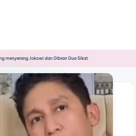
ang menyerang Jokowi dan Gibran Gua Sikat