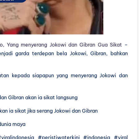
bo, Yang menyerang Jokowi dan Gibran Gua Sikat
–
jadi garda terdepan bela Jokowi, Gibran, bahkan
ngatan kepada siapapun yang menyerang Jokowi dan
n Gibran akan ia sikat langsung
n ia sikat jika serang Jokowi dan Gibran
 dunia maya
iralindonesia #peristiwaterkini #indonesia #viral