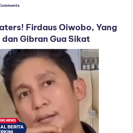
Comments
aters! Firdaus Oiwobo, Yang
dan Gibran Gua Sikat