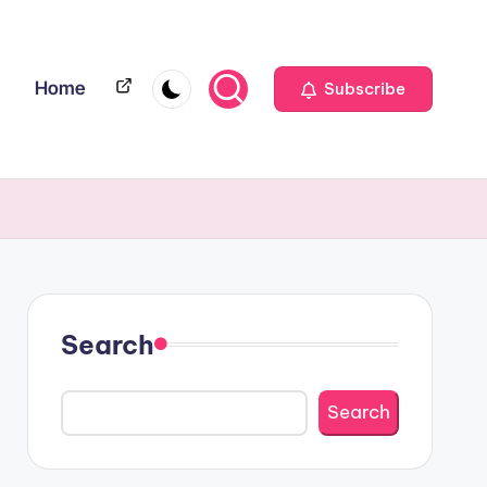
Home
Home
Subscribe
Search
Search