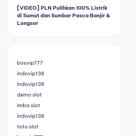
[VIDEO] PLN Pulihkan 100% Listrik
di Sumut dan Sumbar Pasca Banjir &
Longsor
bosvip777
indovip138
indovip138
demo slot
imba slot
indovip138
toto slot