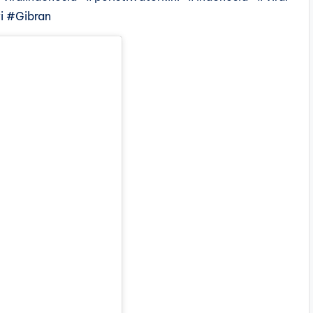
i #Gibran