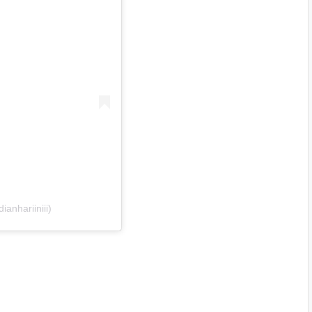
anhariiniii)