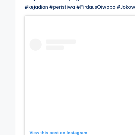
#kejadian #peristiwa #FirdausOiwobo #Jokow
View this post on Instagram