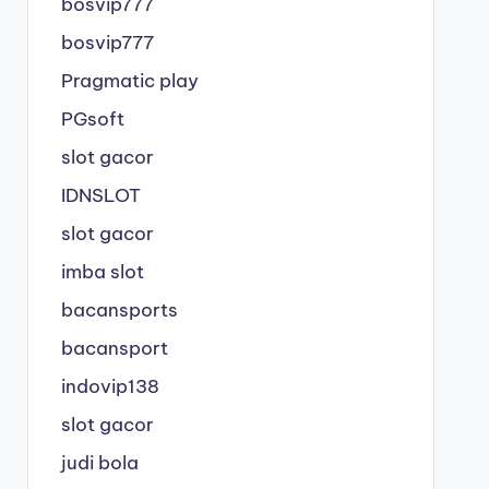
bosvip777
bosvip777
Pragmatic play
PGsoft
slot gacor
IDNSLOT
slot gacor
imba slot
bacansports
bacansport
indovip138
slot gacor
judi bola