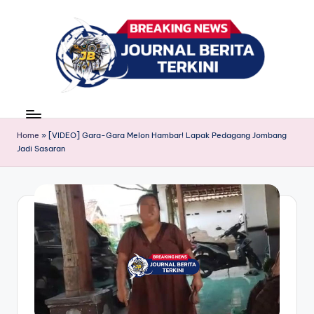
Skip
to
content
J
berita,
news
u
Home
»
[VIDEO] Gara-Gara Melon Hambar! Lapak Pedagang Jombang
r
Jadi Sasaran
n
a
l
B
e
ri
t