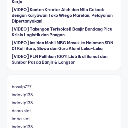
Kerja
[VIDEO] Konten Kreator Aleh dan Mila Cekcok
dengan Karyawan Toko Wiego Marelan, Pelayanan
Dipertanyakan!
[VIDEO] Takengon Terisolasi! Banjir Bandang Picu
Krisis Logistik dan Pangan
[VIDEO] Insiden Mobil MBG Masuk ke Halaman SDN
01 Kali Baru, Siswa dan Guru Alami Luka-Luka
[VIDEO] PLN Pulihkan 100% Listrik di Sumut dan
Sumbar Pasca Banjir & Longsor
bosvip777
indovip138
indovip138
demo slot
imba slot
indovip138