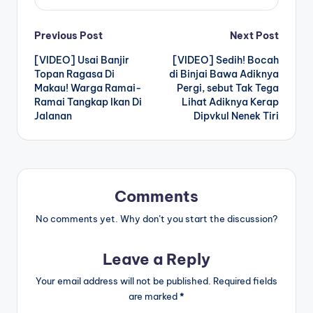
Post
Previous Post
Next Post
[VIDEO] Usai Banjir
[VIDEO] Sedih! Bocah
navigation
Topan Ragasa Di
di Binjai Bawa Adiknya
Makau! Warga Ramai-
Pergi, sebut Tak Tega
Ramai Tangkap Ikan Di
Lihat Adiknya Kerap
Jalanan
Dipvkul Nenek Tiri
Comments
No comments yet. Why don’t you start the discussion?
Leave a Reply
Your email address will not be published.
Required fields
are marked
*