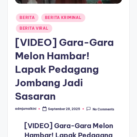
a
Posted
T
BERITA
BERITA KRIMINAL
in
e
BERITA VIRAL
r
[VIDEO] Gara-Gara
k
Melon Hambar!
i
Lapak Pedagang
n
i
Jombang Jadi
Sasaran
admjurnalkini
September 28, 2025
No Comments
Posted
by
[VIDEO] Gara-Gara Melon
Hambar! Lapak Pedagang