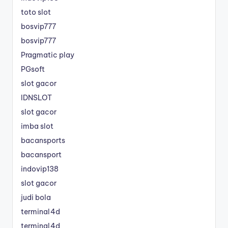
toto slot
bosvip777
bosvip777
Pragmatic play
PGsoft
slot gacor
IDNSLOT
slot gacor
imba slot
bacansports
bacansport
indovip138
slot gacor
judi bola
terminal4d
terminal4d