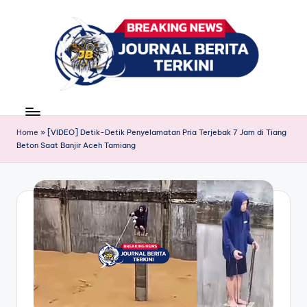
Skip
to
content
J
berita,
news
u
Home
»
[VIDEO] Detik-Detik Penyelamatan Pria Terjebak 7 Jam di Tiang
r
Beton Saat Banjir Aceh Tamiang
n
a
l
B
e
ri
t