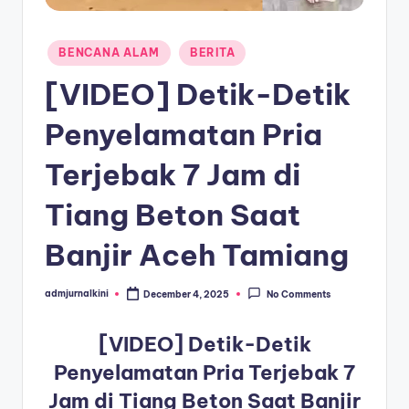
a
Posted
T
BENCANA ALAM
BERITA
in
e
[VIDEO] Detik-Detik
r
Penyelamatan Pria
k
Terjebak 7 Jam di
i
n
Tiang Beton Saat
i
Banjir Aceh Tamiang
admjurnalkini
December 4, 2025
No Comments
Posted
by
[VIDEO] Detik-Detik
Penyelamatan Pria Terjebak 7
Jam di Tiang Beton Saat Banjir