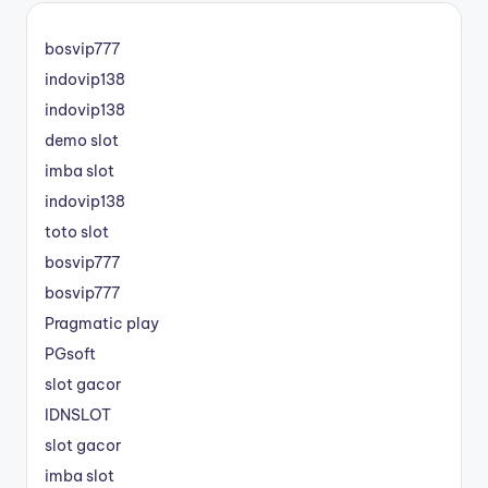
bosvip777
indovip138
indovip138
demo slot
imba slot
indovip138
toto slot
bosvip777
bosvip777
Pragmatic play
PGsoft
slot gacor
IDNSLOT
slot gacor
imba slot