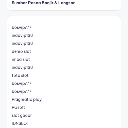
Sumbar Pasca Banjir & Longsor
bosvip777
indovip138
indovip138
demo slot
imba slot
indovip138
toto slot
bosvip777
bosvip777
Pragmatic play
PGsoft
slot gacor
IDNSLOT