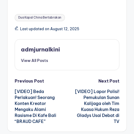
Tags:
Dua Kapal China Bertabrakan
Last updated on August 12, 2025
admjurnalkini
View All Posts
Post
Previous Post
Next Post
[VIDEO] Beda
[VIDEO] Lapor Polisi!
navigation
Perlakuan! Seorang
Pemukulan Sunan
Konten Kreator
Kalijaga oleh Tim
Mengaku Alami
Kuasa Hukum Reza
Rasisme Di Kafe Bali
Gladys Usai Debat di
“BRAUD CAFE”
TV