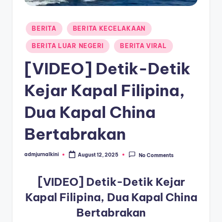
a
Posted
T
BERITA
BERITA KECELAKAAN
in
e
BERITA LUAR NEGERI
BERITA VIRAL
r
[VIDEO] Detik-Detik
k
Kejar Kapal Filipina,
i
Dua Kapal China
n
i
Bertabrakan
admjurnalkini
August 12, 2025
No Comments
Posted
by
[VIDEO] Detik-Detik Kejar
Kapal Filipina, Dua Kapal China
Bertabrakan