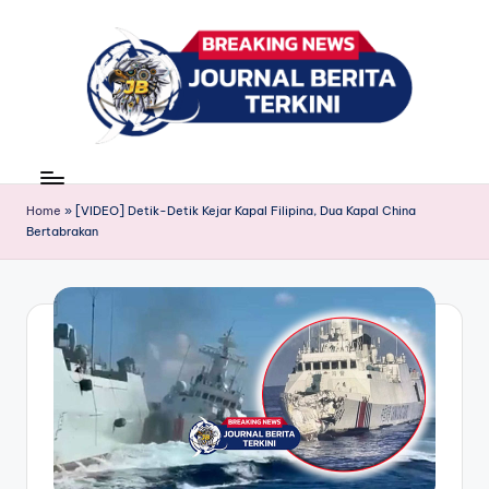
Skip
to
content
J
berita,
news
u
Home
»
[VIDEO] Detik-Detik Kejar Kapal Filipina, Dua Kapal China
r
Bertabrakan
n
a
l
B
e
ri
t