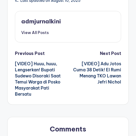
Last updated on August 10, 2025
admjurnalkini
View All Posts
Post
Previous Post
Next Post
[VIDEO] Huuu, huuu,
[VIDEO] Adu Jotos
navigation
Lengserkan! Bupati
Cuma 38 Detik! El Rumi
Sudewo Disoraki Saat
Menang TKO Lawan
Temui Warga di Posko
Jefri Nichol
Masyarakat Pati
Bersatu
Comments