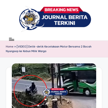
Skip
to
content
J
berita,
news
u
Home
»
[VIDEO] Detik-detik Kecelakaan Motor Bersama 2 Bocah
r
Nyungsep ke Kebun Milik Warga
n
a
l
B
e
ri
t