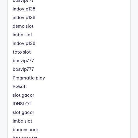
bosvip777
indovip138
indovip138
demo slot
imba slot
indovip138
toto slot
bosvip777
bosvip777
Pragmatic play
PGsoft
slot gacor
IDNSLOT
slot gacor
imba slot
bacansports