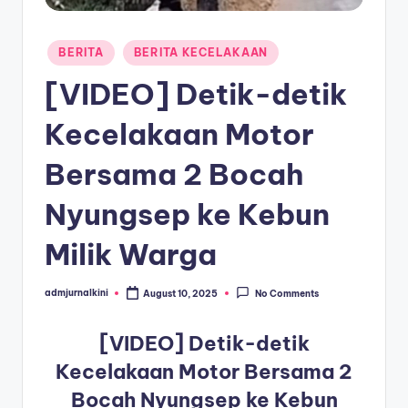
a
Posted
T
BERITA
BERITA KECELAKAAN
in
e
[VIDEO] Detik-detik
r
Kecelakaan Motor
k
Bersama 2 Bocah
i
n
Nyungsep ke Kebun
i
Milik Warga
admjurnalkini
August 10, 2025
No Comments
Posted
by
[VIDEO] Detik-detik
Kecelakaan Motor Bersama 2
Bocah Nyungsep ke Kebun