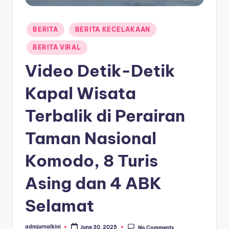
a
Posted
T
BERITA
BERITA KECELAKAAN
in
e
BERITA VIRAL
r
Video Detik-Detik
k
Kapal Wisata
i
Terbalik di Perairan
n
i
Taman Nasional
Komodo, 8 Turis
Asing dan 4 ABK
Selamat
admjurnalkini
June 30, 2025
No Comments