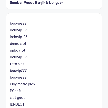
Sumbar Pasca Banjir & Longsor
bosvip777
indovip138
indovip138
demo slot
imba slot
indovip138
toto slot
bosvip777
bosvip777
Pragmatic play
PGsoft
slot gacor
IDNSLOT