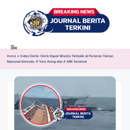
Skip
to
content
J
berita,
news
u
Home
»
Video Detik-Detik Kapal Wisata Terbalik di Perairan Taman
r
Nasional Komodo, 8 Turis Asing dan 4 ABK Selamat
n
a
l
B
e
ri
t