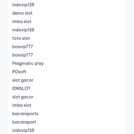
indovip138
demo slot
imba slot
indovip138
toto slot
bosvip777
bosvip777
Pragmatic play
PGsoft
slot gacor
IDNSLOT
slot gacor
imba slot
bacansports
bacansport
indovip138