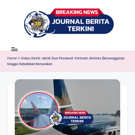
Skip
to
content
J
berita,
news
u
Home
»
Video Detik-detik Dua Pesawat Vietnam Airlines Bersenggolan
r
hingga Sebabkan Kerusakan
n
a
l
B
e
ri
t