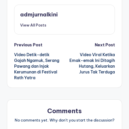
admjurnalkini
View All Posts
Post
Previous Post
Next Post
Video Detik-detik
Video Viral Ketika
navigation
Gajah Ngamuk, Serang
Emak-emak Ini Ditagih
Pawang dan Injak
Hutang, Keluarkan
Kerumunan di Festival
Jurus Tak Terduga
Rath Yatra
Comments
No comments yet. Why don’t you start the discussion?