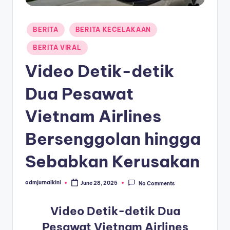
a
Posted
T
BERITA
BERITA KECELAKAAN
in
e
BERITA VIRAL
r
Video Detik-detik
k
Dua Pesawat
i
Vietnam Airlines
n
i
Bersenggolan hingga
Sebabkan Kerusakan
admjurnalkini
June 28, 2025
No Comments
Posted
by
Video Detik-detik Dua
Pesawat Vietnam Airlines