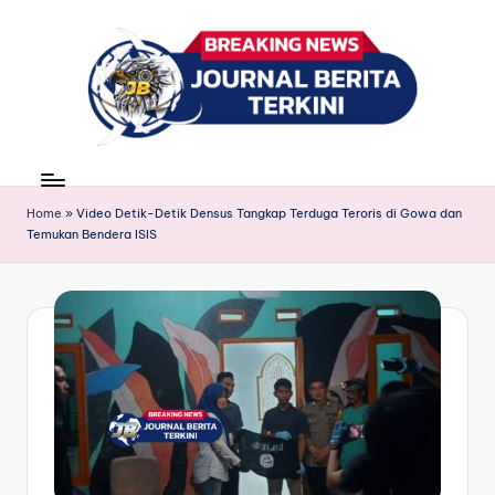
Skip
to
content
J
berita,
news
u
Home
»
Video Detik-Detik Densus Tangkap Terduga Teroris di Gowa dan
r
Temukan Bendera ISIS
n
a
l
B
e
ri
t