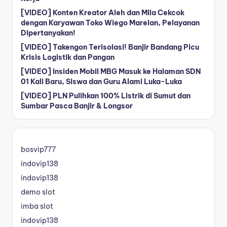
[VIDEO] Konten Kreator Aleh dan Mila Cekcok
dengan Karyawan Toko Wiego Marelan, Pelayanan
Dipertanyakan!
[VIDEO] Takengon Terisolasi! Banjir Bandang Picu
Krisis Logistik dan Pangan
[VIDEO] Insiden Mobil MBG Masuk ke Halaman SDN
01 Kali Baru, Siswa dan Guru Alami Luka-Luka
[VIDEO] PLN Pulihkan 100% Listrik di Sumut dan
Sumbar Pasca Banjir & Longsor
bosvip777
indovip138
indovip138
demo slot
imba slot
indovip138