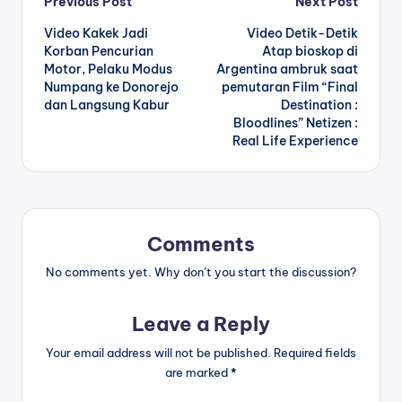
Post
Previous Post
Next Post
Video Kakek Jadi
Video Detik-Detik
navigation
Korban Pencurian
Atap bioskop di
Motor, Pelaku Modus
Argentina ambruk saat
Numpang ke Donorejo
pemutaran Film “Final
dan Langsung Kabur
Destination :
Bloodlines” Netizen :
Real Life Experience
Comments
No comments yet. Why don’t you start the discussion?
Leave a Reply
Your email address will not be published.
Required fields
are marked
*