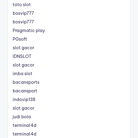
toto slot
bosvip777
bosvip777
Pragmatic play
PGsoft
slot gacor
IDNSLOT
slot gacor
imba slot
bacansports
bacansport
indovip138
slot gacor
judi bola
terminal4d
terminal4d