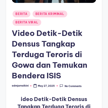
a
Posted
T
BERITA
BERITA KRIMINAL
in
e
BERITA VIRAL
r
Video Detik-Detik
k
Densus Tangkap
i
Terduga Teroris di
n
i
Gowa dan Temukan
Bendera ISIS
admjurnalkini
May 27, 2025
No Comments
Posted
by
ideo Detik-Detik Densus
Tangkap Terduga Teroris di