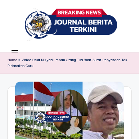
Skip
to
content
J
berita,
news
u
Home
»
Video Dedi Mulyadi Imbau Orang Tua Buat Surat Penyataan Tak
r
Pidanakan Guru
n
a
l
B
e
ri
t