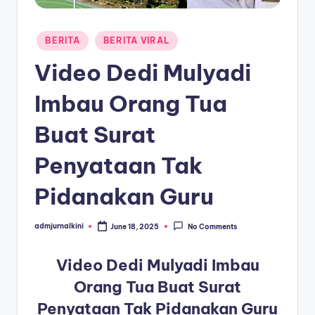
a
Posted
T
BERITA
BERITA VIRAL
in
e
Video Dedi Mulyadi
r
Imbau Orang Tua
k
Buat Surat
i
n
Penyataan Tak
i
Pidanakan Guru
admjurnalkini
June 18, 2025
No Comments
Posted
by
Video Dedi Mulyadi Imbau
Orang Tua Buat Surat
Penyataan Tak Pidanakan Guru