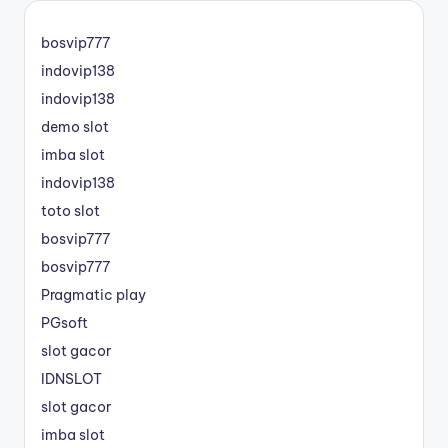
bosvip777
indovip138
indovip138
demo slot
imba slot
indovip138
toto slot
bosvip777
bosvip777
Pragmatic play
PGsoft
slot gacor
IDNSLOT
slot gacor
imba slot