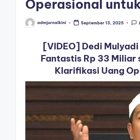
Operasional untu
i
admjurnalkini
September 13, 2025
Posted
by
[VIDEO] Dedi Mulyadi
Fantastis Rp 33 Milia
Klarifikasi Uang O