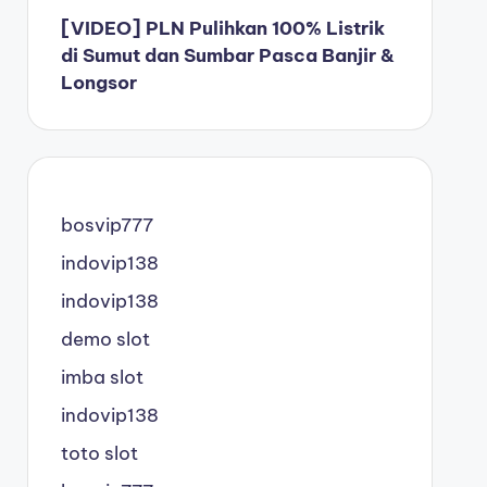
[VIDEO] PLN Pulihkan 100% Listrik
di Sumut dan Sumbar Pasca Banjir &
Longsor
bosvip777
indovip138
indovip138
demo slot
imba slot
indovip138
toto slot