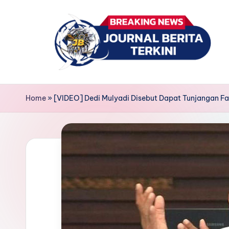
Skip
to
content
J
berita,
news
u
Home
»
[VIDEO] Dedi Mulyadi Disebut Dapat Tunjangan Fan
r
n
a
l
B