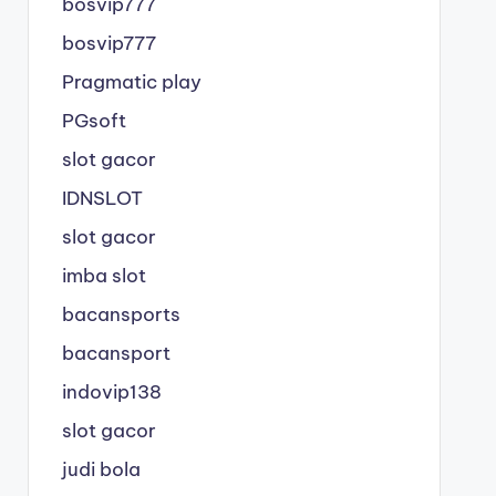
bosvip777
bosvip777
Pragmatic play
PGsoft
slot gacor
IDNSLOT
slot gacor
imba slot
bacansports
bacansport
indovip138
slot gacor
judi bola