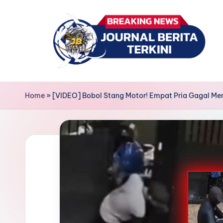
Skip
to
content
J
berita,
news
u
Home
»
[VIDEO] Bobol Stang Motor! Empat Pria Gagal Men
r
n
a
l
B