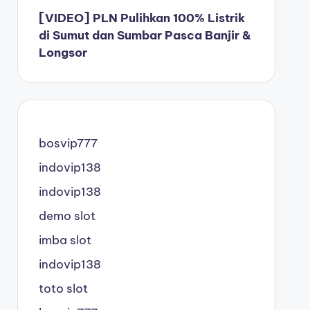
[VIDEO] PLN Pulihkan 100% Listrik
di Sumut dan Sumbar Pasca Banjir &
Longsor
bosvip777
indovip138
indovip138
demo slot
imba slot
indovip138
toto slot