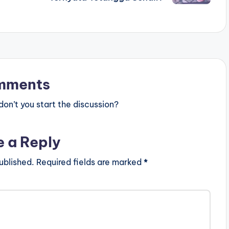
mments
n’t you start the discussion?
e a Reply
ublished.
Required fields are marked
*