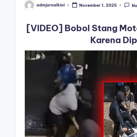
i
admjurnalkini
November 1, 2025
N
Posted
by
[VIDEO] Bobol Stang Moto
Karena Dip