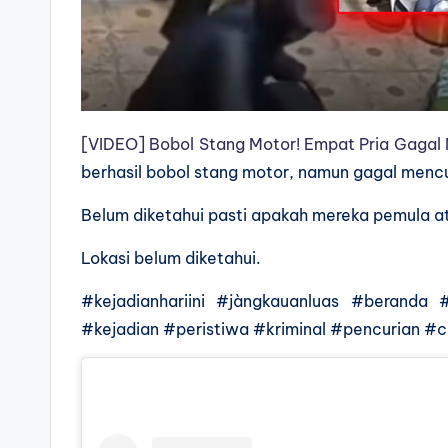
[VIDEO] Bobol Stang Motor! Empat Pria Gagal 
berhasil bobol stang motor, namun gagal mencu
Belum diketahui pasti apakah mereka pemula a
Lokasi belum diketahui.
#kejadianhariini #jàngkauanluas #beranda #v
#kejadian #peristiwa #kriminal #pencurian #