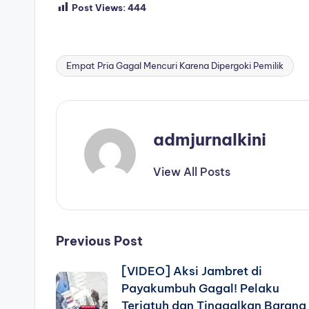
Post Views:
444
Empat Pria Gagal Mencuri Karena Dipergoki Pemilik
Tags:
admjurnalkini
View All Posts
Post
Previous Post
[VIDEO] Aksi Jambret di
navigation
Payakumbuh Gagal! Pelaku
Terjatuh dan Tinggalkan Barang