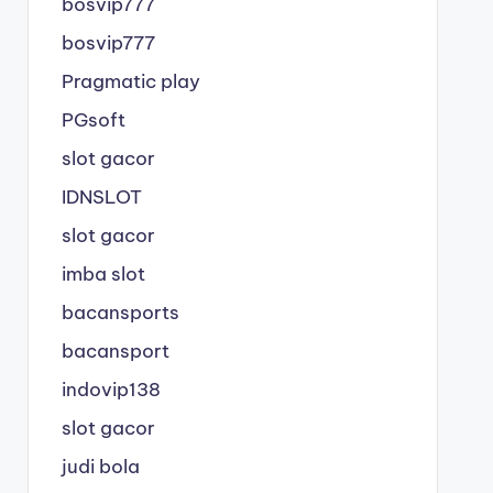
bosvip777
bosvip777
Pragmatic play
PGsoft
slot gacor
IDNSLOT
slot gacor
imba slot
bacansports
bacansport
indovip138
slot gacor
judi bola