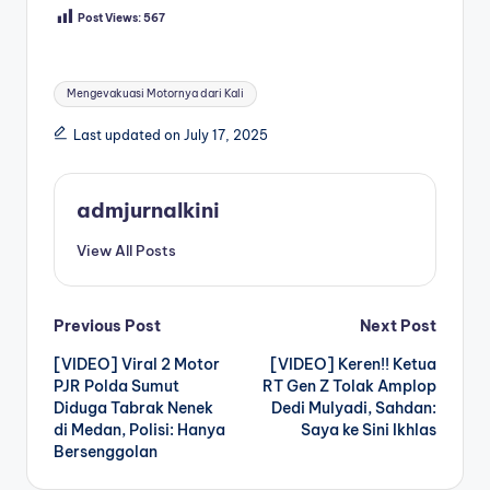
Post Views:
567
Tags:
Mengevakuasi Motornya dari Kali
Last updated on July 17, 2025
admjurnalkini
View All Posts
Post
Previous Post
Next Post
[VIDEO] Viral 2 Motor
[VIDEO] Keren!! Ketua
navigation
PJR Polda Sumut
RT Gen Z Tolak Amplop
Diduga Tabrak Nenek
Dedi Mulyadi, Sahdan:
di Medan, Polisi: Hanya
Saya ke Sini Ikhlas
Bersenggolan