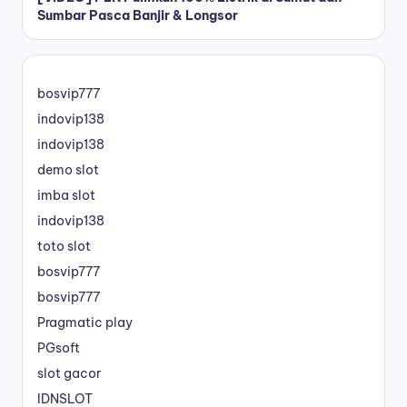
Sumbar Pasca Banjir & Longsor
bosvip777
indovip138
indovip138
demo slot
imba slot
indovip138
toto slot
bosvip777
bosvip777
Pragmatic play
PGsoft
slot gacor
IDNSLOT