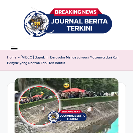
Skip
to
content
J
berita,
news
u
Home
»
[VIDEO] Bapak Ini Berusaha Mengevakuasi Motornya dari Kali,
r
Banyak yang Nonton Tapi Tak Bantu!
n
a
l
B
e
ri
t