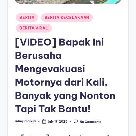
a
Posted
T
BERITA
BERITA KECELAKAAN
in
e
BERITA VIRAL
r
[VIDEO] Bapak Ini
k
Berusaha
i
Mengevakuasi
n
i
Motornya dari Kali,
Banyak yang Nonton
Tapi Tak Bantu!
admjurnalkini
July 17, 2025
No Comments
Posted
by