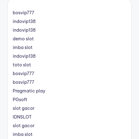
bosvip777
indovip138
indovip138
demo slot
imba slot
indovip138
toto slot
bosvip777
bosvip777
Pragmatic play
PGsoft
slot gacor
IDNSLOT
slot gacor
imba slot