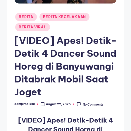
a
Posted
T
BERITA
BERITA KECELAKAAN
in
e
BERITA VIRAL
r
[VIDEO] Apes! Detik-
k
Detik 4 Dancer Sound
i
Horeg di Banyuwangi
n
i
Ditabrak Mobil Saat
Joget
admjurnalkini
August 22, 2025
No Comments
Posted
by
[VIDEO] Apes! Detik-Detik 4
Dancer Sound Horeg di