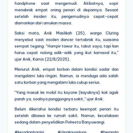
handphone saat mengemudi. Akibatnya, sopir
menabrak empat orang penari di depannya. Sesaat
setelah insiden itu, pengemudinya cepat-cepat
diamankan dari amukan massa.
Saksi mata, Anik Maslikah (25), warga Cluring
menyebut saat insiden dancer tertabrak itu, suasana
sempat tegang. “Hampir tawur itu, takut saya, tapi kan
harus cepat nolong adik-adik yang ikut karnaval itu,”
ujar Anik, Kamis (22/8/2025).
Menurut Anik, empat korban dalam kondisi sadar dan
mengalami luka ringan. Namun, ia menduga ada salah
satu korban yang mengalami luka cukup serius.
“Yang masuk ke mobil itu koyone (kayaknya) kok agak
parah ya, soalnya punggungnya sakit,” ujar Anik.
Belum diketahui kondisi terbaru keempat penari itu
setelah dibawa ke rumah sakit. Namun, kecelakaan
sedang dalam penyelidikan Polresta Banyuwangi.
#kejadianhariini #jàngkauanluas #beranda