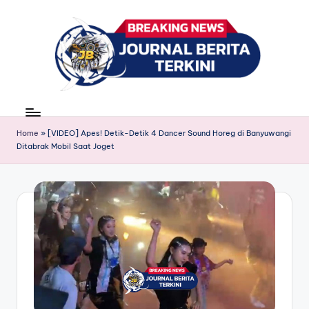
Skip
to
content
J
berita,
news
u
Home
»
[VIDEO] Apes! Detik-Detik 4 Dancer Sound Horeg di Banyuwangi
r
Ditabrak Mobil Saat Joget
n
a
l
B
e
ri
t