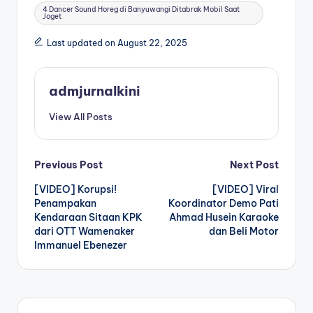
Tags:
4 Dancer Sound Horeg di Banyuwangi Ditabrak Mobil Saat
Joget
Last updated on August 22, 2025
admjurnalkini
View All Posts
Post
Previous Post
Next Post
[VIDEO] Korupsi!
[VIDEO] Viral
navigation
Penampakan
Koordinator Demo Pati
Kendaraan Sitaan KPK
Ahmad Husein Karaoke
dari OTT Wamenaker
dan Beli Motor
Immanuel Ebenezer