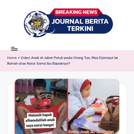
Skip
to
content
J
berita,
news
u
Home
»
Video Anak di Jabar Patuh pada Orang Tua, Mau Dijemput ke
r
Rumah atau Nurut Sama Ibu Bapaknya?
n
a
l
B
e
ri
t