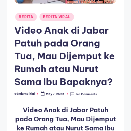
a
Posted
T
BERITA
BERITA VIRAL
in
e
Video Anak di Jabar
r
Patuh pada Orang
k
Tua, Mau Dijemput ke
i
n
Rumah atau Nurut
i
Sama Ibu Bapaknya?
admjurnalkini
May 7, 2025
No Comments
Posted
by
Video Anak di Jabar Patuh
pada Orang Tua, Mau Dijemput
ke Rumah atau Nurut Sama Ibu