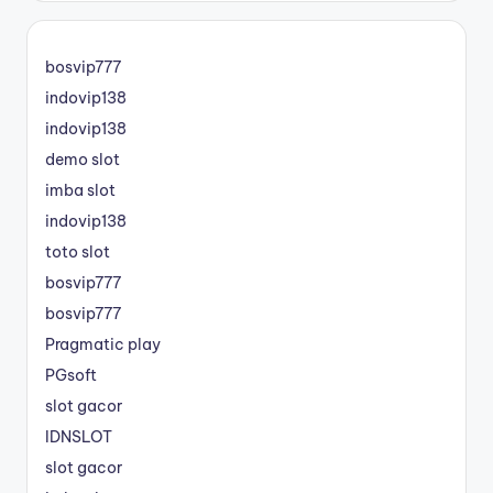
bosvip777
indovip138
indovip138
demo slot
imba slot
indovip138
toto slot
bosvip777
bosvip777
Pragmatic play
PGsoft
slot gacor
IDNSLOT
slot gacor