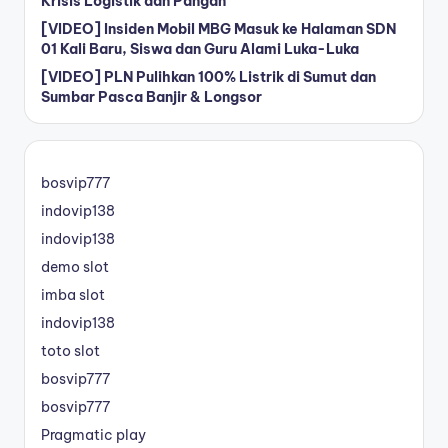
Krisis Logistik dan Pangan
[VIDEO] Insiden Mobil MBG Masuk ke Halaman SDN
01 Kali Baru, Siswa dan Guru Alami Luka-Luka
[VIDEO] PLN Pulihkan 100% Listrik di Sumut dan
Sumbar Pasca Banjir & Longsor
bosvip777
indovip138
indovip138
demo slot
imba slot
indovip138
toto slot
bosvip777
bosvip777
Pragmatic play