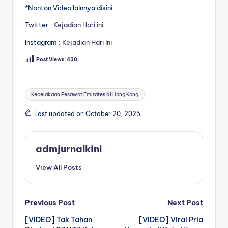
*Nonton Video lainnya disini :
Twitter :
Kejadian Hari ini
Instagram :
Kejadian Hari Ini
Post Views:
430
Tags:
Kecelakaan Pesawat Emirates di Hong Kong
Last updated on October 20, 2025
admjurnalkini
View All Posts
Post
Previous Post
Next Post
[VIDEO] Tak Tahan
[VIDEO] Viral Pria
navigation