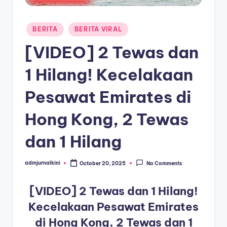
a
Posted
T
BERITA
BERITA VIRAL
in
e
[VIDEO] 2 Tewas dan
r
1 Hilang! Kecelakaan
k
Pesawat Emirates di
i
n
Hong Kong, 2 Tewas
i
dan 1 Hilang
admjurnalkini
October 20, 2025
No Comments
Posted
by
[VIDEO] 2 Tewas dan 1 Hilang!
Kecelakaan Pesawat Emirates
di Hong Kong, 2 Tewas dan 1