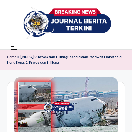
Skip
to
content
J
berita,
news
u
Home
»
[VIDEO] 2 Tewas dan 1 Hilang! Kecelakaan Pesawat Emirates di
r
Hong Kong, 2 Tewas dan 1 Hilang
n
a
l
B
e
ri
t