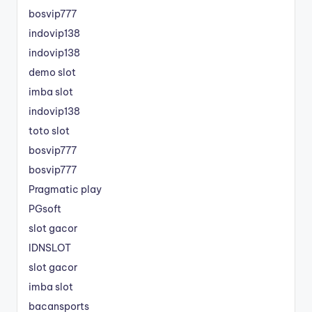
bosvip777
indovip138
indovip138
demo slot
imba slot
indovip138
toto slot
bosvip777
bosvip777
Pragmatic play
PGsoft
slot gacor
IDNSLOT
slot gacor
imba slot
bacansports