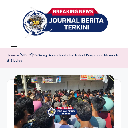
Skip
to
content
J
berita,
news
u
Home
»
[VIDEO] 16 Orang Diamankan Polisi Terkait Penjarahan Minimarket
r
di Sibolga
n
a
l
B
e
ri
t