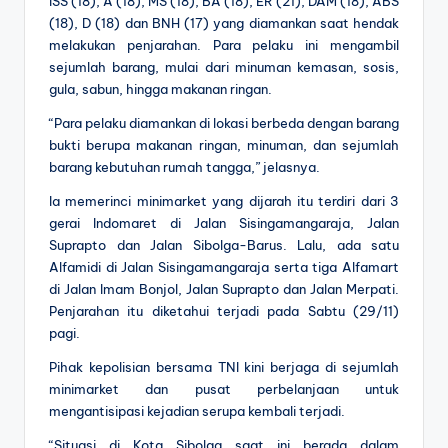
ISS (18), A (18), MS (18), BA (18), ER (21), DAM (18), ABS
(18), D (18) dan BNH (17) yang diamankan saat hendak
melakukan penjarahan. Para pelaku ini mengambil
sejumlah barang, mulai dari minuman kemasan, sosis,
gula, sabun, hingga makanan ringan.
“Para pelaku diamankan di lokasi berbeda dengan barang
bukti berupa makanan ringan, minuman, dan sejumlah
barang kebutuhan rumah tangga,” jelasnya.
Ia memerinci minimarket yang dijarah itu terdiri dari 3
gerai Indomaret di Jalan Sisingamangaraja, Jalan
Suprapto dan Jalan Sibolga-Barus. Lalu, ada satu
Alfamidi di Jalan Sisingamangaraja serta tiga Alfamart
di Jalan Imam Bonjol, Jalan Suprapto dan Jalan Merpati.
Penjarahan itu diketahui terjadi pada Sabtu (29/11)
pagi.
Pihak kepolisian bersama TNI kini berjaga di sejumlah
minimarket dan pusat perbelanjaan untuk
mengantisipasi kejadian serupa kembali terjadi.
“Situasi di Kota Sibolga saat ini berada dalam