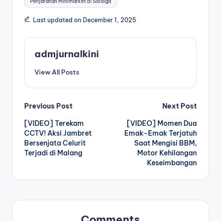
Penjarahan Minimarket di Sibolga
Last updated on December 1, 2025
admjurnalkini
View All Posts
Post
Previous Post
Next Post
[VIDEO] Terekam
[VIDEO] Momen Dua
navigation
CCTV! Aksi Jambret
Emak-Emak Terjatuh
Bersenjata Celurit
Saat Mengisi BBM,
Terjadi di Malang
Motor Kehilangan
Keseimbangan
Comments