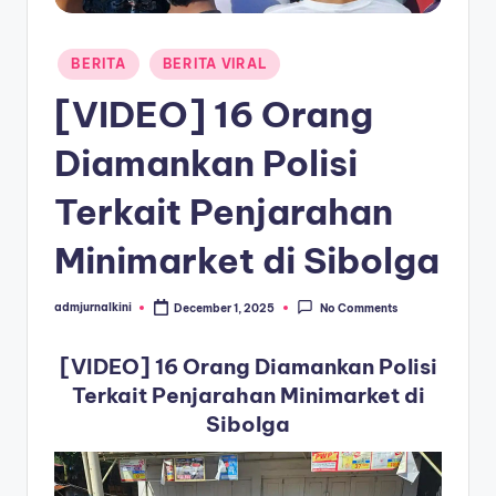
a
Posted
T
BERITA
BERITA VIRAL
in
e
[VIDEO] 16 Orang
r
Diamankan Polisi
k
Terkait Penjarahan
i
n
Minimarket di Sibolga
i
admjurnalkini
December 1, 2025
No Comments
Posted
by
[VIDEO] 16 Orang Diamankan Polisi
Terkait Penjarahan Minimarket di
Sibolga