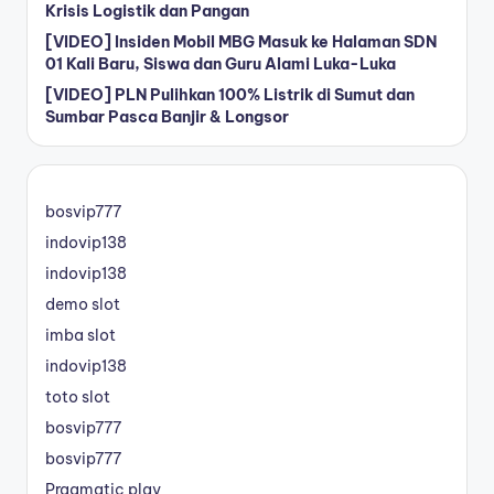
Krisis Logistik dan Pangan
[VIDEO] Insiden Mobil MBG Masuk ke Halaman SDN
01 Kali Baru, Siswa dan Guru Alami Luka-Luka
[VIDEO] PLN Pulihkan 100% Listrik di Sumut dan
Sumbar Pasca Banjir & Longsor
bosvip777
indovip138
indovip138
demo slot
imba slot
indovip138
toto slot
bosvip777
bosvip777
Pragmatic play