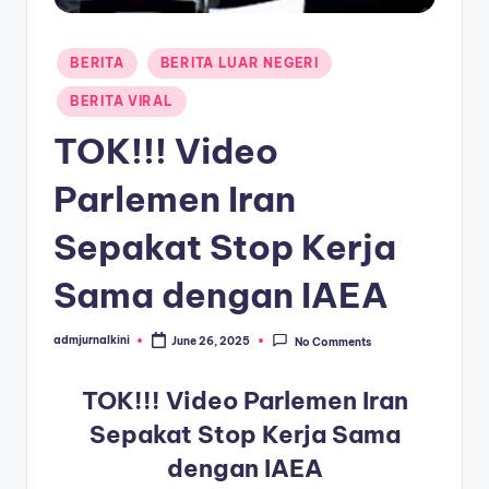
a
Posted
T
BERITA
BERITA LUAR NEGERI
in
e
BERITA VIRAL
r
TOK!!! Video
k
Parlemen Iran
i
Sepakat Stop Kerja
n
i
Sama dengan IAEA
admjurnalkini
June 26, 2025
No Comments
Posted
by
TOK!!! Video Parlemen Iran
Sepakat Stop Kerja Sama
dengan IAEA