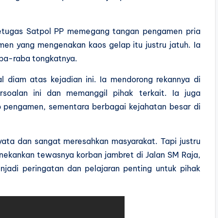
 petugas Satpol PP memegang tangan pengamen pria
n yang mengenakan kaos gelap itu justru jatuh. Ia
aba-raba tongkatnya.
 diam atas kejadian ini. Ia mendorong rekannya di
oalan ini dan memanggil pihak terkait. Ia juga
 pengamen, sementara berbagai kejahatan besar di
yata dan sangat meresahkan masyarakat. Tapi justru
nekankan tewasnya korban jambret di Jalan SM Raja,
adi peringatan dan pelajaran penting untuk pihak