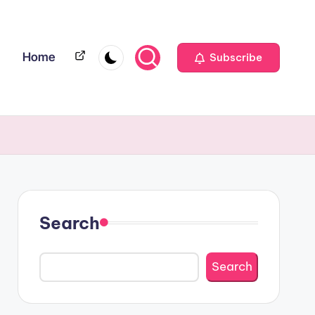
Home
Home
Subscribe
Search
Search