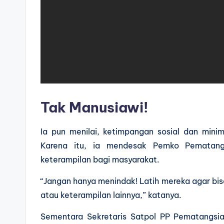
Tak Manusiawi!
Ia pun menilai, ketimpangan sosial dan minim
Karena itu, ia mendesak Pemko Pematangsi
keterampilan bagi masyarakat.
“Jangan hanya menindak! Latih mereka agar bis
atau keterampilan lainnya,” katanya.
Sementara Sekretaris Satpol PP Pematangsi