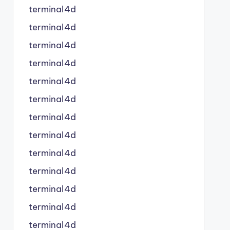
terminal4d
terminal4d
terminal4d
terminal4d
terminal4d
terminal4d
terminal4d
terminal4d
terminal4d
terminal4d
terminal4d
terminal4d
terminal4d