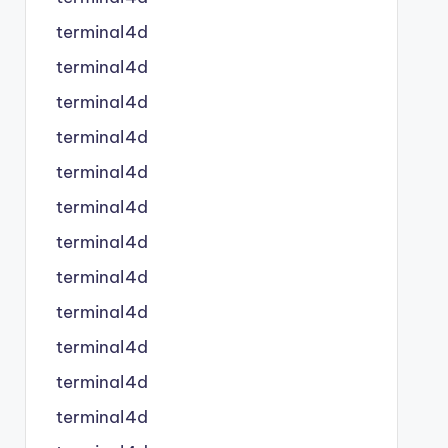
terminal4d
terminal4d
terminal4d
terminal4d
terminal4d
terminal4d
terminal4d
terminal4d
terminal4d
terminal4d
terminal4d
terminal4d