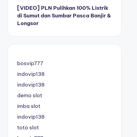
[VIDEO] PLN Pulihkan 100% Listrik
di Sumut dan Sumbar Pasca Banjir &
Longsor
bosvip777
indovip138
indovip138
demo slot
imba slot
indovip138
toto slot