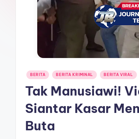
e
r
i
t
a
T
Posted
BERITA
BERITA KRIMINAL
BERITA VIRAL
e
in
Tak Manusiawi! V
r
k
Siantar Kasar Me
i
Buta
n