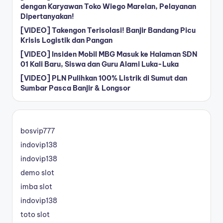
dengan Karyawan Toko Wiego Marelan, Pelayanan
Dipertanyakan!
[VIDEO] Takengon Terisolasi! Banjir Bandang Picu
Krisis Logistik dan Pangan
[VIDEO] Insiden Mobil MBG Masuk ke Halaman SDN
01 Kali Baru, Siswa dan Guru Alami Luka-Luka
[VIDEO] PLN Pulihkan 100% Listrik di Sumut dan
Sumbar Pasca Banjir & Longsor
bosvip777
indovip138
indovip138
demo slot
imba slot
indovip138
toto slot