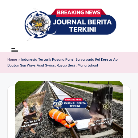
Skip
to
content
J
berita,
news
u
Home
»
Indonesia Tertarik Pasang Panel Surya pada Rel Kereta Api
r
Buatan Sun Ways Asal Swiss, Rayap Besi : Mana tahan!
n
a
l
B
e
ri
t