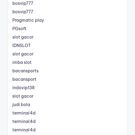
bosvip777
bosvip777
Pragmatic play
PGsoft
slot gacor
IDNSLOT
slot gacor
imba slot
bacansports
bacansport
indovip138
slot gacor
judi bola
terminal4d
terminal4d
terminal4d