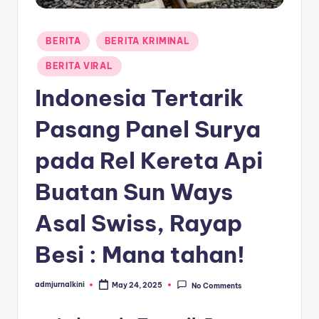
a
Posted
T
BERITA
BERITA KRIMINAL
in
e
BERITA VIRAL
r
Indonesia Tertarik
k
Pasang Panel Surya
i
pada Rel Kereta Api
n
i
Buatan Sun Ways
Asal Swiss, Rayap
Besi : Mana tahan!
admjurnalkini
May 24, 2025
No Comments
Posted
by