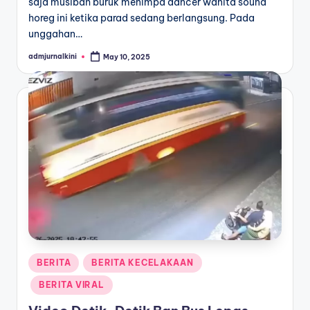
saja musibah buruk menimpa dancer wanita sound
horeg ini ketika parad sedang berlangsung. Pada
unggahan…
admjurnalkini
May 10, 2025
Posted
by
Posted
BERITA
BERITA KECELAKAAN
in
BERITA VIRAL