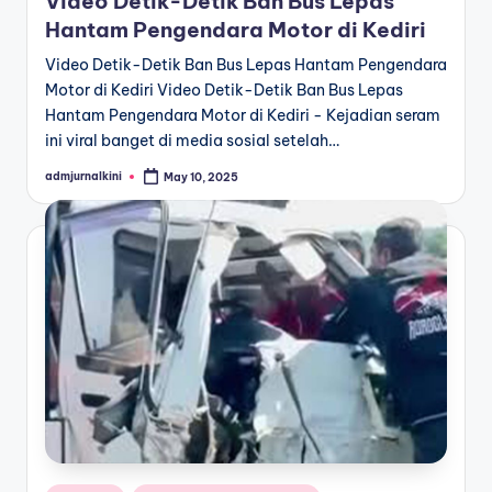
Video Detik-Detik Ban Bus Lepas
Hantam Pengendara Motor di Kediri
Video Detik-Detik Ban Bus Lepas Hantam Pengendara
Motor di Kediri Video Detik-Detik Ban Bus Lepas
Hantam Pengendara Motor di Kediri - Kejadian seram
ini viral banget di media sosial setelah…
admjurnalkini
May 10, 2025
Posted
by