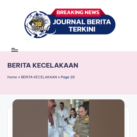
Skip
to
content
J
berita,
news
u
r
BERITA KECELAKAAN
n
Home
»
BERITA KECELAKAAN
»
Page 20
a
l
B
e
ri
t