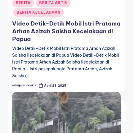
Posted
BERITA
BERITA ARTIS
in
BERITA KECELAKAAN
Video Detik-Detik Mobil Istri Pratama
Arhan Azizah Salsha Kecelakaan di
Papua
Video Detik-Detik Mobil Istri Pratama Arhan Azizah
Salsha Kecelakaan di Papua Video Detik-Detik Mobil
Istri Pratama Arhan Azizah Salsha Kecelakaan di
Papua - Istri pesepak bola Pratama Arhan, Azizah
Salsha,…
admjurnalkini
April 23, 2025
Posted
by