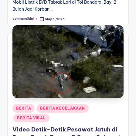
Mobil Listrik BYD Tabrak Lari di Tol Bandara, Bayi 2
Bulan Jadi Korban…
admjurnalkini
May 5, 2025
Posted
by
Posted
BERITA
BERITA KECELAKAAN
in
BERITA VIRAL
Video Detik-Detik Pesawat Jatuh di