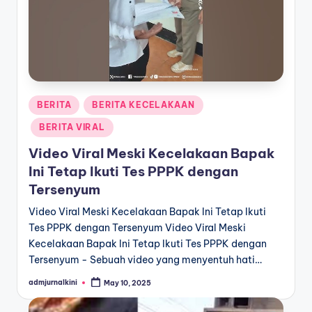
a
T
e
r
Posted
BERITA
BERITA KECELAKAAN
k
in
BERITA VIRAL
i
Video Viral Meski Kecelakaan Bapak
n
Ini Tetap Ikuti Tes PPPK dengan
i
Tersenyum
Video Viral Meski Kecelakaan Bapak Ini Tetap Ikuti
Tes PPPK dengan Tersenyum Video Viral Meski
Kecelakaan Bapak Ini Tetap Ikuti Tes PPPK dengan
Tersenyum - Sebuah video yang menyentuh hati…
admjurnalkini
May 10, 2025
Posted
by