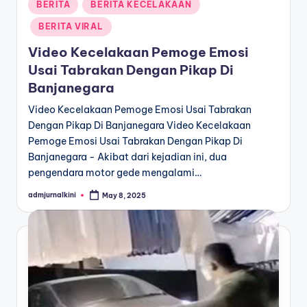
Posted
BERITA
BERITA KECELAKAAN
in
BERITA VIRAL
Video Kecelakaan Pemoge Emosi
Usai Tabrakan Dengan Pikap Di
Banjanegara
Video Kecelakaan Pemoge Emosi Usai Tabrakan
Dengan Pikap Di Banjanegara Video Kecelakaan
Pemoge Emosi Usai Tabrakan Dengan Pikap Di
Banjanegara - Akibat dari kejadian ini, dua
pengendara motor gede mengalami…
admjurnalkini
May 8, 2025
Posted
by