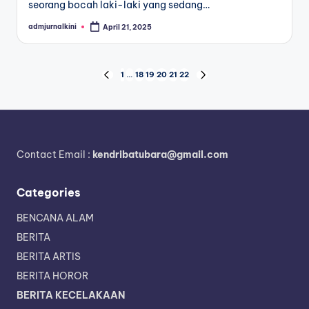
seorang bocah laki-laki yang sedang…
admjurnalkini
April 21, 2025
Posted
by
Posts
1
…
18
19
20
21
22
PREVIOUS
NEXT
PAGE
PAGE
pagination
Contact Email :
kendribatubara@gmail.com
Categories
BENCANA ALAM
BERITA
BERITA ARTIS
BERITA HOROR
BERITA KECELAKAAN