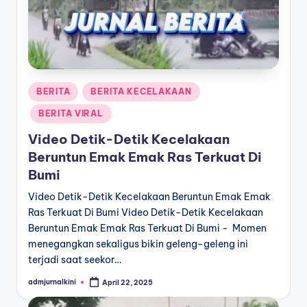
Posted
BERITA
BERITA KECELAKAAN
in
BERITA VIRAL
Video Detik-Detik Kecelakaan
Beruntun Emak Emak Ras Terkuat Di
Bumi
Video Detik-Detik Kecelakaan Beruntun Emak Emak
Ras Terkuat Di Bumi Video Detik-Detik Kecelakaan
Beruntun Emak Emak Ras Terkuat Di Bumi - Momen
menegangkan sekaligus bikin geleng-geleng ini
terjadi saat seekor…
admjurnalkini
April 22, 2025
Posted
by