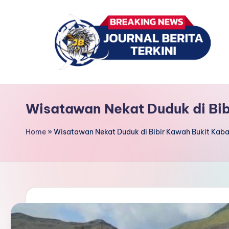
Skip
to
content
J
berita,
news
u
Wisatawan Nekat Duduk di Bib
r
Home
»
Wisatawan Nekat Duduk di Bibir Kawah Bukit Kaba
n
a
l
B