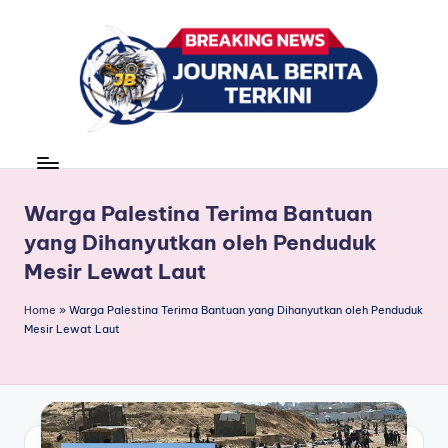
Skip
to
content
J
berita,
news
u
r
Warga Palestina Terima Bantuan
yang Dihanyutkan oleh Penduduk
n
Mesir Lewat Laut
a
l
Home
»
Warga Palestina Terima Bantuan yang Dihanyutkan oleh Penduduk
Mesir Lewat Laut
B
e
ri
t