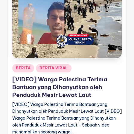
a
T
e
r
k
i
n
Posted
BERITA
BERITA VIRAL
in
i
[VIDEO] Warga Palestina Terima
Bantuan yang Dihanyutkan oleh
Penduduk Mesir Lewat Laut
[VIDEO] Warga Palestina Terima Bantuan yang
Dihanyutkan oleh Penduduk Mesir Lewat Laut [VIDEO]
Warga Palestina Terima Bantuan yang Dihanyutkan
oleh Penduduk Mesir Lewat Laut - Sebuah video
menampilkan seorang warga…