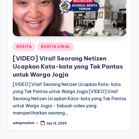
a
T
e
r
Posted
BERITA
BERITA VIRAL
k
in
[VIDEO] Viral! Seorang Netizen
i
Ucapkan Kata-kata yang Tak Pantas
n
untuk Warga Jogja
i
[VIDEO] Viral! Seorang Netizen Ucapkan Kata-kata
yang Tak Pantas untuk Warga Jogja [VIDEO] Viral!
Seorang Netizen Ucapkan Kata-kata yang Tak Pantas
untuk Warga Jogja - Sebuah video yang
memperlihatkan seorang…
admjurnalkini
July 12, 2025
Posted
by