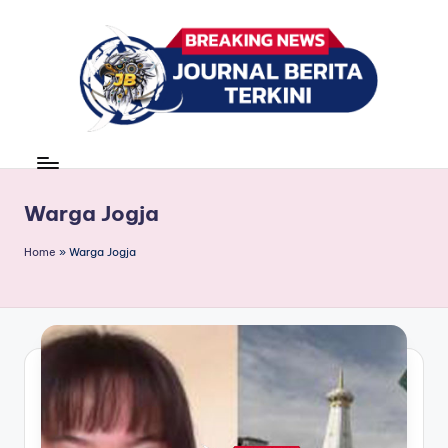
Skip
to
content
J
berita,
news
u
r
Warga Jogja
n
Home
»
Warga Jogja
a
l
B
e
ri
t