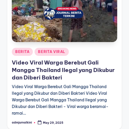
a
T
e
r
k
Posted
BERITA
BERITA VIRAL
i
in
Video Viral Warga Berebut Gali
n
Mangga Thailand Ilegal yang Dikubur
i
dan Diberi Bakteri
Video Viral Warga Berebut Gali Mangga Thailand
Ilegal yang Dikubur dan Diberi Bakteri Video Viral
Warga Berebut Gali Mangga Thailand Ilegal yang
Dikubur dan Diberi Bakteri - Viral warga beramai-
ramai…
admjurnalkini
May 29, 2025
Posted
by