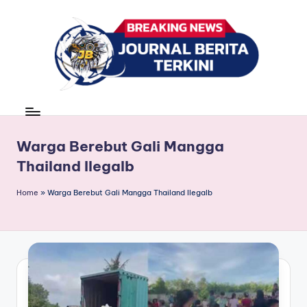
Skip
to
content
J
berita,
news
u
r
Warga Berebut Gali Mangga
Thailand Ilegalb
n
a
Home
»
Warga Berebut Gali Mangga Thailand Ilegalb
l
B
e
ri
t