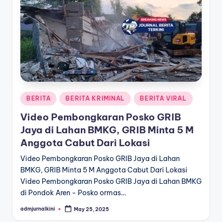
a
T
e
r
k
i
Posted
BERITA
BERITA KRIMINAL
BERITA VIRAL
in
n
Video Pembongkaran Posko GRIB
i
Jaya di Lahan BMKG, GRIB Minta 5 M
Anggota Cabut Dari Lokasi
Video Pembongkaran Posko GRIB Jaya di Lahan
BMKG, GRIB Minta 5 M Anggota Cabut Dari Lokasi
Video Pembongkaran Posko GRIB Jaya di Lahan BMKG
di Pondok Aren - Posko ormas…
admjurnalkini
May 25, 2025
Posted
by