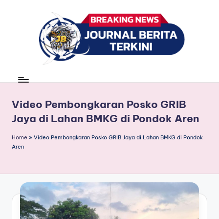
Skip
to
content
J
berita,
news
u
r
Video Pembongkaran Posko GRIB
Jaya di Lahan BMKG di Pondok Aren
n
a
Home
»
Video Pembongkaran Posko GRIB Jaya di Lahan BMKG di Pondok
Aren
l
B
e
ri
t