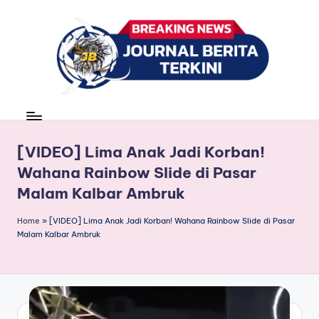
Skip
to
content
J
berita,
news
u
r
[VIDEO] Lima Anak Jadi Korban!
Wahana Rainbow Slide di Pasar
n
Malam Kalbar Ambruk
a
l
Home
»
[VIDEO] Lima Anak Jadi Korban! Wahana Rainbow Slide di Pasar
Malam Kalbar Ambruk
B
e
ri
t