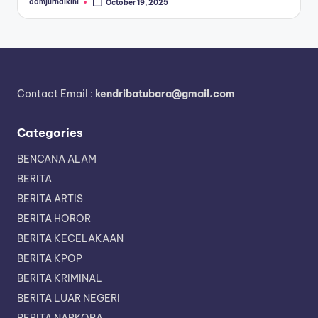
admjurnalkini
October 19, 2025
Posted
by
Contact Email :
kendribatubara@gmail.com
Categories
BENCANA ALAM
BERITA
BERITA ARTIS
BERITA HOROR
BERITA KECELAKAAN
BERITA KPOP
BERITA KRIMINAL
BERITA LUAR NEGERI