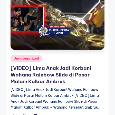
a
T
e
r
k
i
n
Posted
Uncategorized
in
i
[VIDEO] Lima Anak Jadi Korban!
Wahana Rainbow Slide di Pasar
Malam Kalbar Ambruk
[VIDEO] Lima Anak Jadi Korban! Wahana Rainbow
Slide di Pasar Malam Kalbar Ambruk [VIDEO] Lima
Anak Jadi Korban! Wahana Rainbow Slide di Pasar
Malam Kalbar Ambruk - Wahana tersebut ambruk…