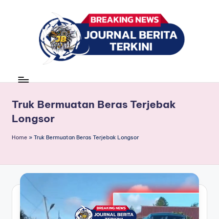
Skip
to
content
J
berita,
news
u
r
Truk Bermuatan Beras Terjebak
Longsor
n
a
Home
»
Truk Bermuatan Beras Terjebak Longsor
l
B
e
ri
t