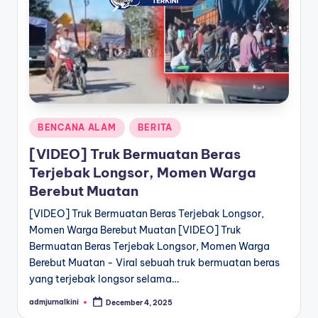
a
T
e
r
k
Posted
BENCANA ALAM
BERITA
i
in
[VIDEO] Truk Bermuatan Beras
n
Terjebak Longsor, Momen Warga
i
Berebut Muatan
[VIDEO] Truk Bermuatan Beras Terjebak Longsor,
Momen Warga Berebut Muatan [VIDEO] Truk
Bermuatan Beras Terjebak Longsor, Momen Warga
Berebut Muatan - Viral sebuah truk bermuatan beras
yang terjebak longsor selama…
admjurnalkini
December 4, 2025
Posted
by