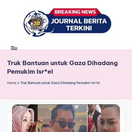
Skip
to
content
J
berita,
news
u
r
Truk Bantuan untuk Gaza Dihadang
Pemukim Isr*el
n
a
Home
»
Truk Bantuan untuk Gaza Dihadang Pemukim Isr*el
l
B
e
ri
t