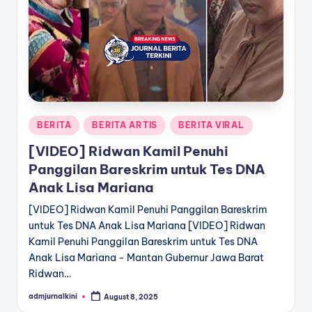
a
T
e
r
k
Posted
BERITA
BERITA ARTIS
BERITA VIRAL
i
in
[VIDEO] Ridwan Kamil Penuhi
n
Panggilan Bareskrim untuk Tes DNA
i
Anak Lisa Mariana
[VIDEO] Ridwan Kamil Penuhi Panggilan Bareskrim
untuk Tes DNA Anak Lisa Mariana [VIDEO] Ridwan
Kamil Penuhi Panggilan Bareskrim untuk Tes DNA
Anak Lisa Mariana - Mantan Gubernur Jawa Barat
Ridwan…
admjurnalkini
August 8, 2025
Posted
by