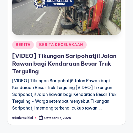
a
T
e
r
Posted
BERITA
BERITA KECELAKAAN
k
in
[VIDEO] Tikungan Saripohatji! Jalan
i
Rawan bagi Kendaraan Besar Truk
n
Terguling
i
[VIDEO] Tikungan Saripohatji! Jalan Rawan bagi
Kendaraan Besar Truk Terguling [VIDEO] Tikungan
Saripohatji! Jalan Rawan bagi Kendaraan Besar Truk
Terguling - Warga setempat menyebut Tikungan
Saripohatji memang terkenal cukup rawan,…
admjurnalkini
October 27, 2025
Posted
by