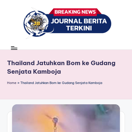
Skip
to
content
J
berita,
news
u
r
Thailand Jatuhkan Bom ke Gudang
Senjata Kamboja
n
a
Home
»
Thailand Jatuhkan Bom ke Gudang Senjata Kamboja
l
B
e
ri
t