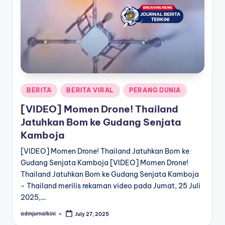
a
T
e
r
k
Posted
BERITA
BERITA VIRAL
PERANG DUNIA
i
in
[VIDEO] Momen Drone! Thailand
n
Jatuhkan Bom ke Gudang Senjata
i
Kamboja
[VIDEO] Momen Drone! Thailand Jatuhkan Bom ke
Gudang Senjata Kamboja [VIDEO] Momen Drone!
Thailand Jatuhkan Bom ke Gudang Senjata Kamboja
- Thailand merilis rekaman video pada Jumat, 25 Juli
2025,…
admjurnalkini
July 27, 2025
Posted
by