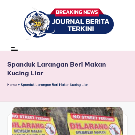
Skip
to
content
J
berita,
news
u
r
Spanduk Larangan Beri Makan
Kucing Liar
n
a
Home
»
Spanduk Larangan Beri Makan Kucing Liar
l
B
e
ri
t