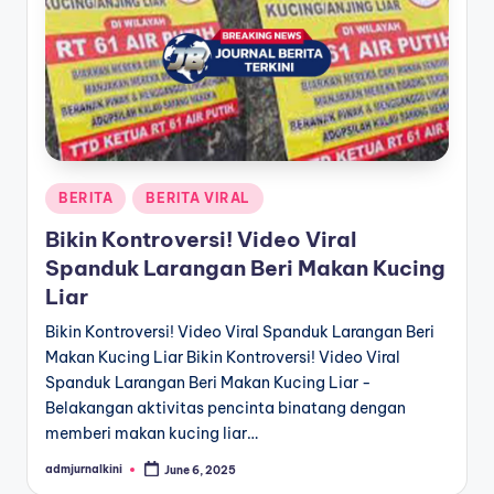
a
T
e
r
k
Posted
BERITA
BERITA VIRAL
i
in
Bikin Kontroversi! Video Viral
n
Spanduk Larangan Beri Makan Kucing
i
Liar
Bikin Kontroversi! Video Viral Spanduk Larangan Beri
Makan Kucing Liar Bikin Kontroversi! Video Viral
Spanduk Larangan Beri Makan Kucing Liar -
Belakangan aktivitas pencinta binatang dengan
memberi makan kucing liar…
admjurnalkini
June 6, 2025
Posted
by