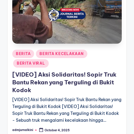
a
T
e
r
k
Posted
BERITA
BERITA KECELAKAAN
i
in
BERITA VIRAL
n
[VIDEO] Aksi Solidaritas! Sopir Truk
i
Bantu Rekan yang Terguling di Bukit
Kodok
[VIDEO] Aksi Solidaritas! Sopir Truk Bantu Rekan yang
Terguling di Bukit Kodok [VIDEO] Aksi Solidaritas!
Sopir Truk Bantu Rekan yang Terguling di Bukit Kodok
- Sebuah truk mengalami kecelakaan hingga…
admjurnalkini
October 4, 2025
Posted