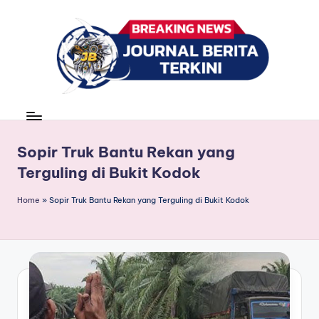
Skip
to
content
J
berita,
news
u
r
Sopir Truk Bantu Rekan yang
Terguling di Bukit Kodok
n
a
Home
»
Sopir Truk Bantu Rekan yang Terguling di Bukit Kodok
l
B
e
ri
t