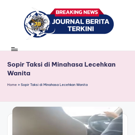
Skip
to
content
J
berita,
news
u
r
Sopir Taksi di Minahasa Lecehkan
Wanita
n
a
Home
»
Sopir Taksi di Minahasa Lecehkan Wanita
l
B
e
ri
t