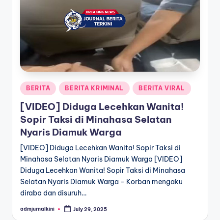
a
T
e
r
k
Posted
BERITA
BERITA KRIMINAL
BERITA VIRAL
i
in
[VIDEO] Diduga Lecehkan Wanita!
n
Sopir Taksi di Minahasa Selatan
i
Nyaris Diamuk Warga
[VIDEO] Diduga Lecehkan Wanita! Sopir Taksi di
Minahasa Selatan Nyaris Diamuk Warga [VIDEO]
Diduga Lecehkan Wanita! Sopir Taksi di Minahasa
Selatan Nyaris Diamuk Warga - Korban mengaku
diraba dan disuruh…
admjurnalkini
July 29, 2025
Posted
by