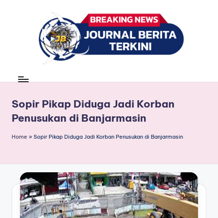
Skip
to
content
J
berita,
news
u
r
Sopir Pikap Diduga Jadi Korban
Penusukan di Banjarmasin
n
a
Home
»
Sopir Pikap Diduga Jadi Korban Penusukan di Banjarmasin
l
B
e
ri
t