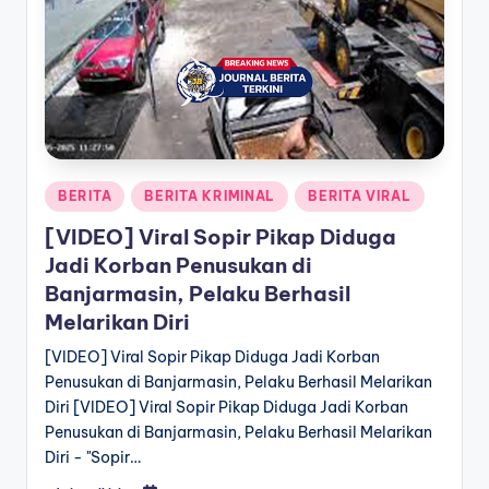
a
T
e
r
k
Posted
BERITA
BERITA KRIMINAL
BERITA VIRAL
i
in
[VIDEO] Viral Sopir Pikap Diduga
n
Jadi Korban Penusukan di
i
Banjarmasin, Pelaku Berhasil
Melarikan Diri
[VIDEO] Viral Sopir Pikap Diduga Jadi Korban
Penusukan di Banjarmasin, Pelaku Berhasil Melarikan
Diri [VIDEO] Viral Sopir Pikap Diduga Jadi Korban
Penusukan di Banjarmasin, Pelaku Berhasil Melarikan
Diri - "Sopir…