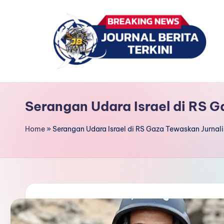
Skip
to
content
J
berita,
news
u
Serangan Udara Israel di RS G
r
Home
»
Serangan Udara Israel di RS Gaza Tewaskan Jurnali
n
a
l
B