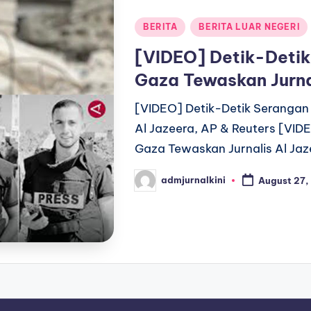
Posted
BERITA
BERITA LUAR NEGERI
in
[VIDEO] Detik-Detik
Gaza Tewaskan Jurnal
[VIDEO] Detik-Detik Serangan 
Al Jazeera, AP & Reuters [VIDE
Gaza Tewaskan Jurnalis Al Jaz
admjurnalkini
August 27,
Posted
by