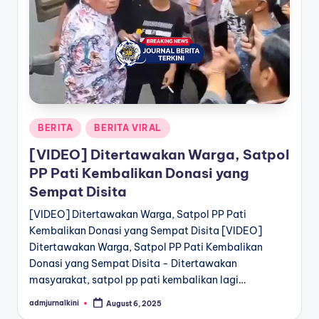
a
T
e
r
k
Posted
BERITA
BERITA VIRAL
i
in
[VIDEO] Ditertawakan Warga, Satpol
n
PP Pati Kembalikan Donasi yang
i
Sempat Disita
[VIDEO] Ditertawakan Warga, Satpol PP Pati
Kembalikan Donasi yang Sempat Disita [VIDEO]
Ditertawakan Warga, Satpol PP Pati Kembalikan
Donasi yang Sempat Disita - Ditertawakan
masyarakat, satpol pp pati kembalikan lagi…
admjurnalkini
August 6, 2025
Posted
by