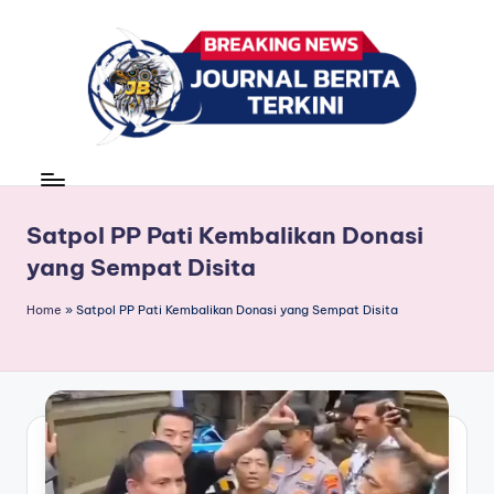
Skip
to
content
J
berita,
news
u
r
Satpol PP Pati Kembalikan Donasi
yang Sempat Disita
n
a
Home
»
Satpol PP Pati Kembalikan Donasi yang Sempat Disita
l
B
e
ri
t