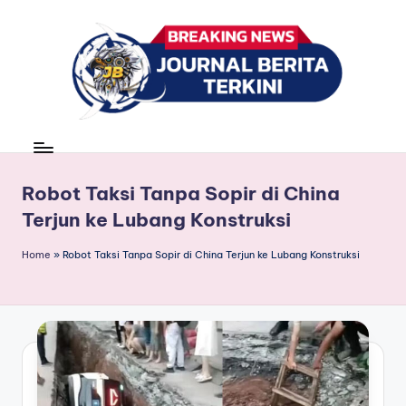
Skip
to
content
J
berita,
news
u
r
Robot Taksi Tanpa Sopir di China
Terjun ke Lubang Konstruksi
n
a
Home
»
Robot Taksi Tanpa Sopir di China Terjun ke Lubang Konstruksi
l
B
e
ri
t