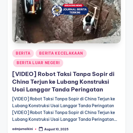
a
T
e
r
k
Posted
BERITA
BERITA KECELAKAAN
i
in
BERITA LUAR NEGERI
n
[VIDEO] Robot Taksi Tanpa Sopir di
i
China Terjun ke Lubang Konstruksi
Usai Langgar Tanda Peringatan
[VIDEO] Robot Taksi Tanpa Sopir di China Terjun ke
Lubang Konstruksi Usai Langgar Tanda Peringatan
[VIDEO] Robot Taksi Tanpa Sopir di China Terjun ke
Lubang Konstruksi Usai Langgar Tanda Peringatan…
admjurnalkini
August 10, 2025
Posted