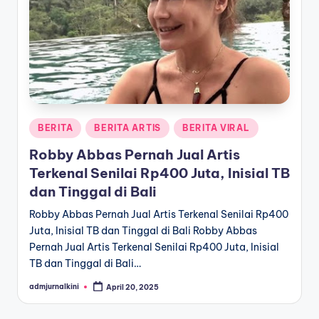
a
T
e
r
k
Posted
BERITA
BERITA ARTIS
BERITA VIRAL
i
in
Robby Abbas Pernah Jual Artis
n
Terkenal Senilai Rp400 Juta, Inisial TB
i
dan Tinggal di Bali
Robby Abbas Pernah Jual Artis Terkenal Senilai Rp400
Juta, Inisial TB dan Tinggal di Bali Robby Abbas
Pernah Jual Artis Terkenal Senilai Rp400 Juta, Inisial
TB dan Tinggal di Bali…
admjurnalkini
April 20, 2025
Posted
by