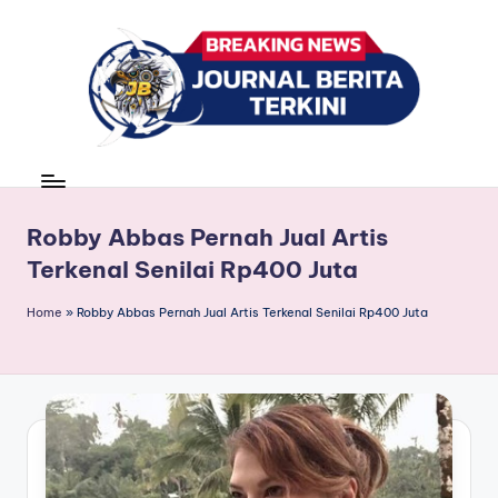
Skip
to
content
J
berita,
news
u
r
Robby Abbas Pernah Jual Artis
Terkenal Senilai Rp400 Juta
n
a
Home
»
Robby Abbas Pernah Jual Artis Terkenal Senilai Rp400 Juta
l
B
e
ri
t