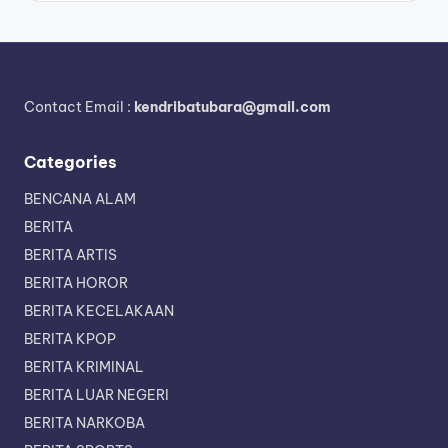
Contact Email :
kendribatubara@gmail.com
Categories
BENCANA ALAM
BERITA
BERITA ARTIS
BERITA HOROR
BERITA KECELAKAAN
BERITA KPOP
BERITA KRIMINAL
BERITA LUAR NEGERI
BERITA NARKOBA