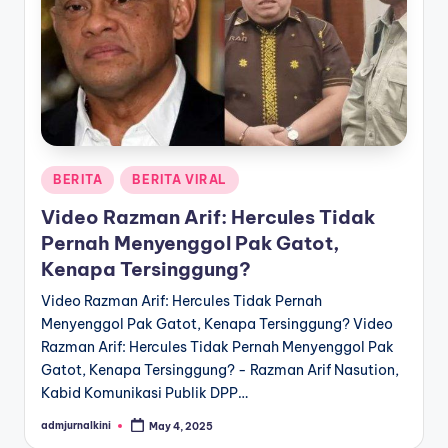
a
T
e
r
k
Posted
BERITA
BERITA VIRAL
i
in
Video Razman Arif: Hercules Tidak
n
Pernah Menyenggol Pak Gatot,
i
Kenapa Tersinggung?
Video Razman Arif: Hercules Tidak Pernah
Menyenggol Pak Gatot, Kenapa Tersinggung? Video
Razman Arif: Hercules Tidak Pernah Menyenggol Pak
Gatot, Kenapa Tersinggung? - Razman Arif Nasution,
Kabid Komunikasi Publik DPP…
admjurnalkini
May 4, 2025
Posted
by