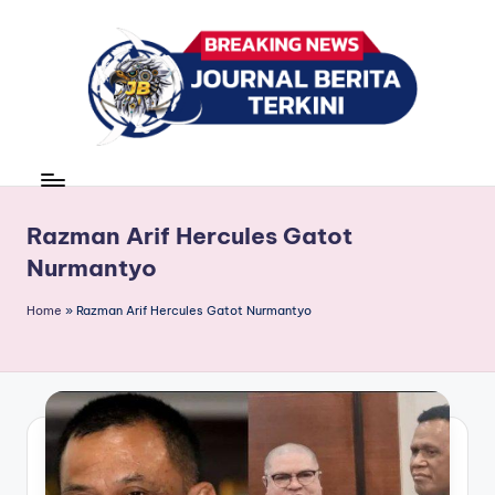
Skip
to
content
J
berita,
news
u
r
Razman Arif Hercules Gatot
Nurmantyo
n
a
Home
»
Razman Arif Hercules Gatot Nurmantyo
l
B
e
ri
t